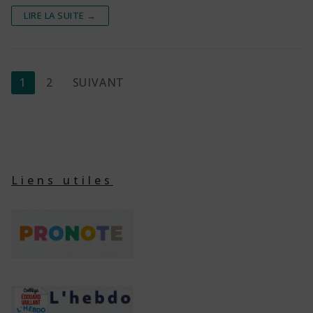
LIRE LA SUITE →
Pagination
1
2
SUIVANT
des
publications
Liens utiles