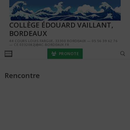
Aller
au
contenu
COLLÈGE ÉDOUARD VAILLANT,
BORDEAUX
44 COURS LOUIS FARGUE, 33300 BORDEAUX — 05 56 39 62 76
— CE.0332082J@AC-BORDEAUX.FR
PRONOTE
Rencontre
Rechercher :