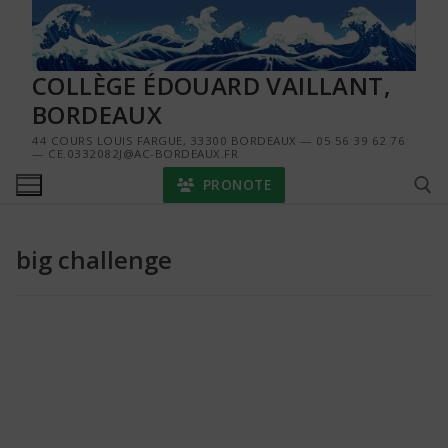
Aller
au
contenu
COLLÈGE ÉDOUARD VAILLANT,
BORDEAUX
44 COURS LOUIS FARGUE, 33300 BORDEAUX — 05 56 39 62 76
— CE.0332082J@AC-BORDEAUX.FR
PRONOTE
big challenge
Rechercher :