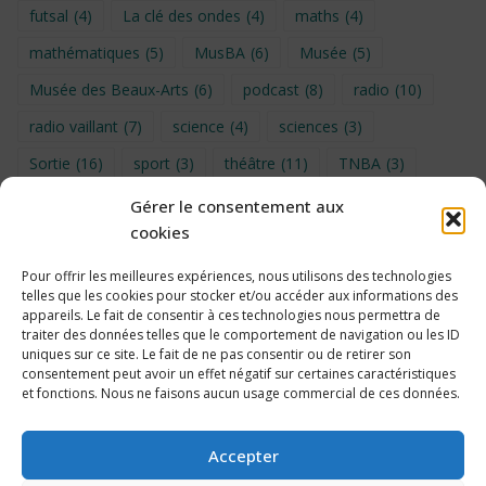
futsal
(4)
La clé des ondes
(4)
maths
(4)
mathématiques
(5)
MusBA
(6)
Musée
(5)
Musée des Beaux-Arts
(6)
podcast
(8)
radio
(10)
radio vaillant
(7)
science
(4)
sciences
(3)
Sortie
(16)
sport
(3)
théâtre
(11)
TNBA
(3)
Turin
(4)
UNSS
(9)
upe2a
(7)
vidéo
(3)
Gérer le consentement aux
cookies
Visite
(6)
Voyage en provence 2026
(5)
Voyage à Bruxelles 2024
(4)
Wahid Chakib
(4)
Pour offrir les meilleures expériences, nous utilisons des technologies
telles que les cookies pour stocker et/ou accéder aux informations des
éco-délégués
(7)
appareils. Le fait de consentir à ces technologies nous permettra de
traiter des données telles que le comportement de navigation ou les ID
uniques sur ce site. Le fait de ne pas consentir ou de retirer son
consentement peut avoir un effet négatif sur certaines caractéristiques
et fonctions. Nous ne faisons aucun usage commercial de ces données.
Politique de cookies
Accepter