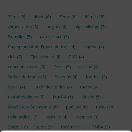
3ème
(6)
4ème
(6)
5ème
(6)
6ème
(18)
alimentation
(3)
anglais
(4)
big challenge
(3)
Bruxelles
(5)
cap-science
(3)
Championnat de France de foot
(4)
cinéma
(4)
club
(7)
Club science
(4)
CM2
(4)
concours castor
(3)
Cross
(5)
cuisine
(4)
Drôles de Maths
(3)
Erasmus
(4)
football
(3)
futsal
(4)
La clé des ondes
(4)
maths
(4)
mathématiques
(5)
MusBA
(6)
Musée
(5)
Musée des Beaux-Arts
(6)
podcast
(8)
radio
(10)
radio vaillant
(7)
science
(4)
sciences
(3)
Sortie
(16)
sport
(3)
théâtre
(11)
TNBA
(3)