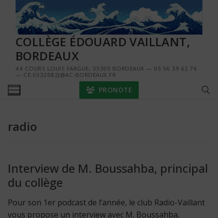
Aller
au
contenu
COLLÈGE ÉDOUARD VAILLANT,
BORDEAUX
44 COURS LOUIS FARGUE, 33300 BORDEAUX — 05 56 39 62 76
— CE.0332082J@AC-BORDEAUX.FR
PRONOTE
radio
Rechercher :
Interview de M. Boussahba, principal
du collège
Pour son 1er podcast de l’année, le club Radio-Vaillant
vous propose un interview avec M. Boussahba,