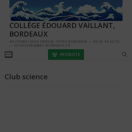
Aller
au
contenu
COLLÈGE ÉDOUARD VAILLANT,
BORDEAUX
44 COURS LOUIS FARGUE, 33300 BORDEAUX — 05 56 39 62 76
— CE.0332082J@AC-BORDEAUX.FR
PRONOTE
Club science
Rechercher :