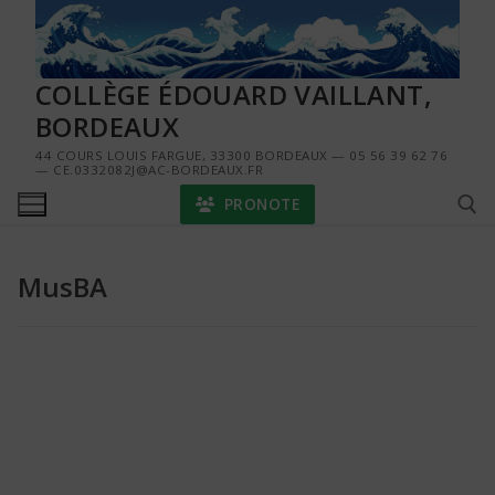
Aller
au
contenu
COLLÈGE ÉDOUARD VAILLANT,
BORDEAUX
44 COURS LOUIS FARGUE, 33300 BORDEAUX — 05 56 39 62 76
— CE.0332082J@AC-BORDEAUX.FR
PRONOTE
MusBA
Rechercher :