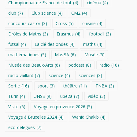
Championnat de France de foot
(4)
cinéma
(4)
club
(7)
Club science
(4)
CM2
(4)
concours castor
(3)
Cross
(5)
cuisine
(4)
Drôles de Maths
(3)
Erasmus
(4)
football
(3)
futsal
(4)
La clé des ondes
(4)
maths
(4)
mathématiques
(5)
MusBA
(6)
Musée
(5)
Musée des Beaux-Arts
(6)
podcast
(8)
radio
(10)
radio vaillant
(7)
science
(4)
sciences
(3)
Sortie
(16)
sport
(3)
théâtre
(11)
TNBA
(3)
Turin
(4)
UNSS
(9)
upe2a
(7)
vidéo
(3)
Visite
(6)
Voyage en provence 2026
(5)
Voyage à Bruxelles 2024
(4)
Wahid Chakib
(4)
éco-délégués
(7)