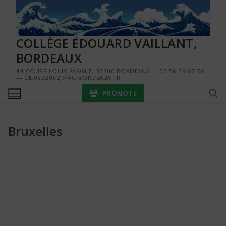
Aller
au
contenu
COLLÈGE ÉDOUARD VAILLANT,
BORDEAUX
44 COURS LOUIS FARGUE, 33300 BORDEAUX — 05 56 39 62 76
— CE.0332082J@AC-BORDEAUX.FR
PRONOTE
Bruxelles
Rechercher :