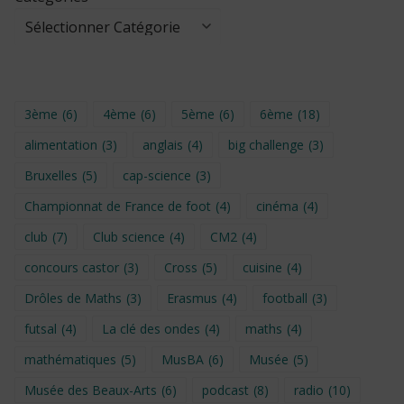
3ème
(6)
4ème
(6)
5ème
(6)
6ème
(18)
alimentation
(3)
anglais
(4)
big challenge
(3)
Bruxelles
(5)
cap-science
(3)
Championnat de France de foot
(4)
cinéma
(4)
club
(7)
Club science
(4)
CM2
(4)
concours castor
(3)
Cross
(5)
cuisine
(4)
Drôles de Maths
(3)
Erasmus
(4)
football
(3)
futsal
(4)
La clé des ondes
(4)
maths
(4)
mathématiques
(5)
MusBA
(6)
Musée
(5)
Musée des Beaux-Arts
(6)
podcast
(8)
radio
(10)