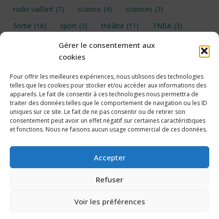
radio vaillant
(7)
science
(4)
sciences
(3)
Sortie
(16)
sport
(3)
théâtre
(11)
TNBA
(3)
Turin
(4)
UNSS
(9)
upe2a
(7)
vidéo
(3)
Gérer le consentement aux
cookies
Visite
(6)
Voyage en provence 2026
(5)
Voyage à Bruxelles 2024
(4)
Wahid Chakib
(4)
Pour offrir les meilleures expériences, nous utilisons des technologies
telles que les cookies pour stocker et/ou accéder aux informations des
éco-délégués
(7)
appareils. Le fait de consentir à ces technologies nous permettra de
traiter des données telles que le comportement de navigation ou les ID
uniques sur ce site. Le fait de ne pas consentir ou de retirer son
consentement peut avoir un effet négatif sur certaines caractéristiques
et fonctions. Nous ne faisons aucun usage commercial de ces données.
Politique de cookies
Accepter
Refuser
Voir les préférences
2026 Collège Édouard Vaillant, Bordeaux – Propulsé par