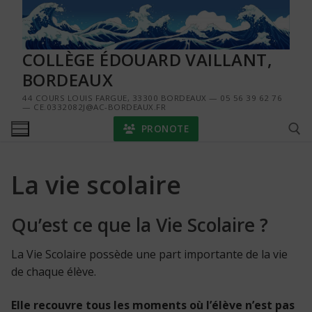
Aller
au
contenu
COLLÈGE ÉDOUARD VAILLANT,
BORDEAUX
44 COURS LOUIS FARGUE, 33300 BORDEAUX — 05 56 39 62 76
— CE.0332082J@AC-BORDEAUX.FR
PRONOTE
La vie scolaire
Rechercher :
Qu’est ce que la Vie Scolaire ?
La Vie Scolaire possède une part importante de la vie
de chaque élève.
Elle recouvre tous les moments où l’élève n’est pas