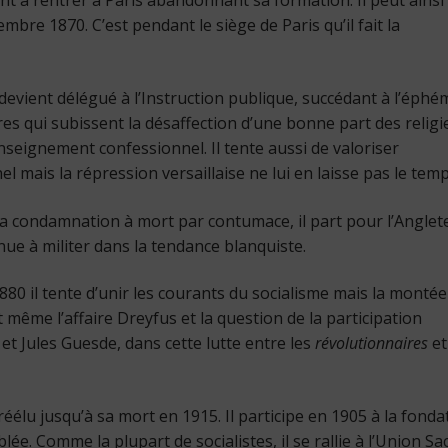
nt à rentrer à Paris abandonnant sa formation. Il peut ainsi
mbre 1870. C’est pendant le siège de Paris qu’il fait la
devient délégué à l’Instruction publique, succédant à l’éphé
ires qui subissent la désaffection d’une bonne part des religi
l’enseignement confessionnel. Il tente aussi de valoriser
el mais la répression versaillaise ne lui en laisse pas le temp
sa condamnation à mort par contumace, il part pour l’Anglet
nue à militer dans la tendance blanquiste.
880 il tente d’unir les courants du socialisme mais la montée
ême l’affaire Dreyfus et la question de la participation
et Jules Guesde, dans cette lutte entre les
révolutionnaires
et
réélu jusqu’à sa mort en 1915. Il participe en 1905 à la fonda
lée. Comme la plupart de socialistes, il se rallie à l’Union Sa