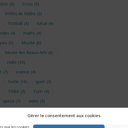
stor
(3)
Cross
(5)
Drôles de Maths
(3)
)
football
(3)
futsal
(4)
ondes
(4)
maths
(4)
ques
(5)
MusBA
(6)
Musée des Beaux-Arts
(6)
radio
(10)
t
(7)
science
(4)
Sortie
(16)
sport
(3)
TNBA
(3)
Turin
(4)
upe2a
(7)
vidéo
(3)
Gérer le consentement aux cookies
provence 2026
(5)
les que les cookies