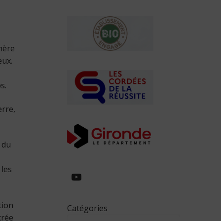
mère
eux.
s.
erre,
 du
 les
https://www.youtube.com/
tion
Catégories
crée