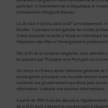
déclaration de guerre franco-prussienne le contrai
participer à l’avènement de la République le 4 septe
connaissance d’Auguste Blanqui.
e
Le 26 mars il est élu dans le XX
arrondissement. Il 
Roullier. Il parvient à réorganiser les écoles prima
Il veut instaurer la laïcité à l’école en interdisant 
l’éducation des filles et l’enseignement professionn
Dès la fin de la Semaine sanglante, sans attendre 
en passant par l’Espagne et le Portugal, où il conti
De retour en France après l’amnistie générale de 1
boulangisme provoque une nouvelle division avant m
socialiste aux gouvernement qui divise Jean Jaurès 
réformateurs
il adopte une position intermédiaire.
À partir de 1893 il est élu député et régulièrement 
de la SFIO dont il devient le représentant à l’Assemb