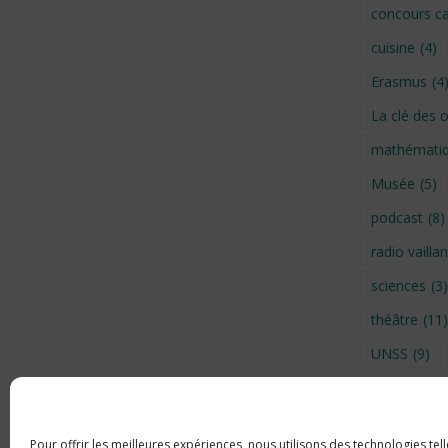
concours ca
cuisine
(4)
Erasmus
(4
La clé des 
mathémati
Musée
(5)
podcast
(8)
radio vaillan
sciences
(3)
théâtre
(11)
UNSS
(9)
Visite
(6)
Voyage en 
Pour offrir les meilleures expériences, nous utilisons des technologies tel