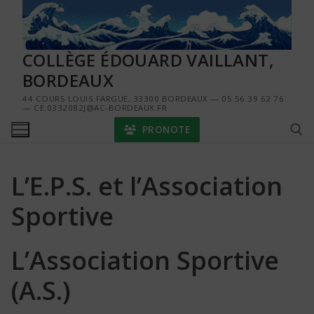
Aller
au
contenu
COLLÈGE ÉDOUARD VAILLANT,
BORDEAUX
44 COURS LOUIS FARGUE, 33300 BORDEAUX — 05 56 39 62 76
— CE.0332082J@AC-BORDEAUX.FR
PRONOTE
L’E.P.S. et l’Association
Rechercher :
Sportive
L’Association Sportive
(A.S.)