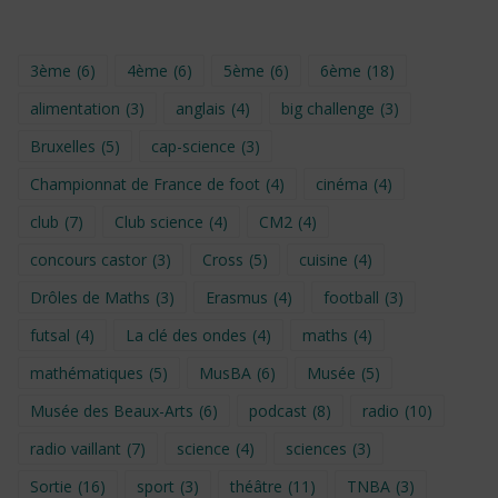
3ème
(6)
4ème
(6)
5ème
(6)
6ème
(18)
alimentation
(3)
anglais
(4)
big challenge
(3)
Bruxelles
(5)
cap-science
(3)
Championnat de France de foot
(4)
cinéma
(4)
club
(7)
Club science
(4)
CM2
(4)
concours castor
(3)
Cross
(5)
cuisine
(4)
Drôles de Maths
(3)
Erasmus
(4)
football
(3)
futsal
(4)
La clé des ondes
(4)
maths
(4)
mathématiques
(5)
MusBA
(6)
Musée
(5)
Musée des Beaux-Arts
(6)
podcast
(8)
radio
(10)
radio vaillant
(7)
science
(4)
sciences
(3)
Sortie
(16)
sport
(3)
théâtre
(11)
TNBA
(3)