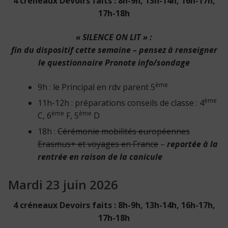
4 créneaux Devoirs faits : 8h-9h, 13h-14h, 16h-17h,
17h-18h
« SILENCE ON LIT » :
fin du dispositif cette semaine – pensez à renseigner
le questionnaire Pronote info/sondage
ème
9h : le Principal en rdv parent 5
ème
11h-12h : préparations conseils de classe : 4
ème
ème
C, 6
F, 5
D
18h :
Cérémonie mobilités européennes
Erasmus+ et voyages en France
–
reportée à la
rentrée en raison de la canicule
Mardi 23 juin 2026
4 créneaux Devoirs faits : 8h-9h, 13h-14h, 16h-17h,
17h-18h