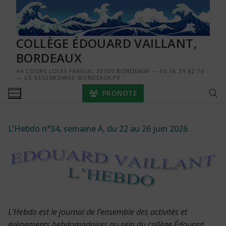
Aller
au
contenu
COLLÈGE ÉDOUARD VAILLANT,
BORDEAUX
44 COURS LOUIS FARGUE, 33300 BORDEAUX — 05 56 39 62 76
— CE.0332082J@AC-BORDEAUX.FR
PRONOTE
L’Hebdo n°34, semaine A, du 22 au 26 juin 2026
Rechercher :
L’Hebdo est le journal de l’ensemble des activités et
évènements hebdomadaires au sein du collège Édouard