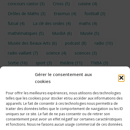
concours castor
(3)
Cross
(5)
cuisine
(4)
Drôles de Maths
(3)
Erasmus
(4)
football
(3)
futsal
(4)
La clé des ondes
(4)
maths
(4)
mathématiques
(5)
MusBA
(6)
Musée
(5)
Musée des Beaux-Arts
(6)
podcast
(8)
radio
(10)
radio vaillant
(7)
science
(4)
sciences
(3)
Sortie
(16)
sport
(3)
théâtre
(11)
TNBA
(3)
Turin
(4)
UNSS
(9)
upe2a
(7)
vidéo
(3)
Gérer le consentement aux
cookies
Visite
(6)
Voyage en provence 2026
(5)
Voyage à Bruxelles 2024
(4)
Wahid Chakib
(4)
Pour offrir les meilleures expériences, nous utilisons des technologies
telles que les cookies pour stocker et/ou accéder aux informations des
éco-délégués
(7)
appareils. Le fait de consentir à ces technologies nous permettra de
traiter des données telles que le comportement de navigation ou les ID
uniques sur ce site. Le fait de ne pas consentir ou de retirer son
consentement peut avoir un effet négatif sur certaines caractéristiques
et fonctions. Nous ne faisons aucun usage commercial de ces données.
Politique de cookies