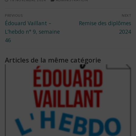
Navigation
PREVIOUS
NEXT
Previous
Next
Édouard Vaillant –
Remise des diplômes
de
post:
post:
L’hebdo n° 9, semaine
2024
l’article
46
Articles de la même catégorie