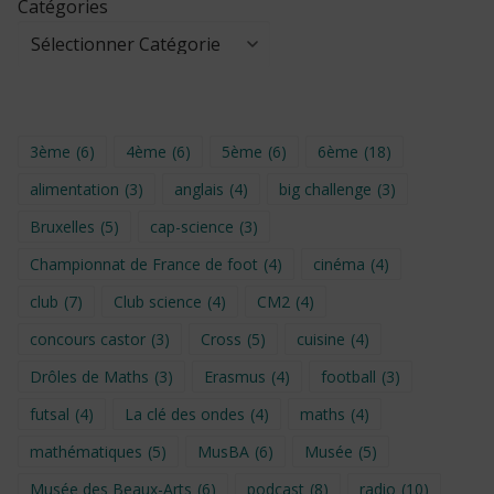
Catégories
3ème
(6)
4ème
(6)
5ème
(6)
6ème
(18)
alimentation
(3)
anglais
(4)
big challenge
(3)
Bruxelles
(5)
cap-science
(3)
Championnat de France de foot
(4)
cinéma
(4)
club
(7)
Club science
(4)
CM2
(4)
concours castor
(3)
Cross
(5)
cuisine
(4)
Drôles de Maths
(3)
Erasmus
(4)
football
(3)
futsal
(4)
La clé des ondes
(4)
maths
(4)
mathématiques
(5)
MusBA
(6)
Musée
(5)
Musée des Beaux-Arts
(6)
podcast
(8)
radio
(10)