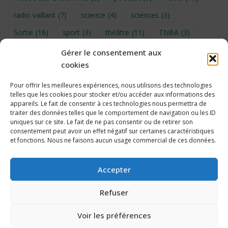
radio vaillant
(7)
science
(4)
sciences
(3)
Sortie
(16)
sport
(3)
théâtre
(11)
TNBA
(3)
Turin
(4)
UNSS
(9)
upe2a
(7)
vidéo
(3)
Gérer le consentement aux
cookies
Visite
(6)
Voyage en provence 2026
(5)
Voyage à Bruxelles 2024
(4)
Wahid Chakib
(4)
Pour offrir les meilleures expériences, nous utilisons des technologies
telles que les cookies pour stocker et/ou accéder aux informations des
éco-délégués
(7)
appareils. Le fait de consentir à ces technologies nous permettra de
traiter des données telles que le comportement de navigation ou les ID
uniques sur ce site. Le fait de ne pas consentir ou de retirer son
consentement peut avoir un effet négatif sur certaines caractéristiques
et fonctions. Nous ne faisons aucun usage commercial de ces données.
Politique de cookies
Accepter
Refuser
Voir les préférences
2026 Collège Édouard Vaillant, Bordeaux – Propulsé par