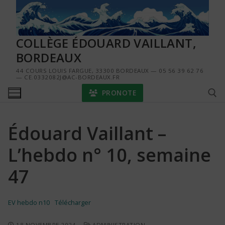
Aller
au
contenu
COLLÈGE ÉDOUARD VAILLANT,
BORDEAUX
44 COURS LOUIS FARGUE, 33300 BORDEAUX — 05 56 39 62 76
— CE.0332082J@AC-BORDEAUX.FR
PRONOTE
Édouard Vaillant –
Rechercher :
L’hebdo n° 10, semaine
47
EV hebdo n10
Télécharger
18 NOVEMBRE 2024
ADMINISTRATION