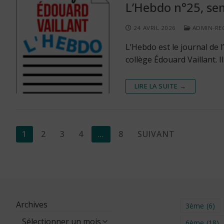
L’Hebdo n°25, sem
24 AVRIL 2026
ADMIN-RE
L’Hebdo est le journal de
collège Édouard Vaillant. 
LIRE LA SUITE →
Pagination
1
2
3
4
…
8
SUIVANT
des
publications
Archives
3ème
(6)
6ème
(18)