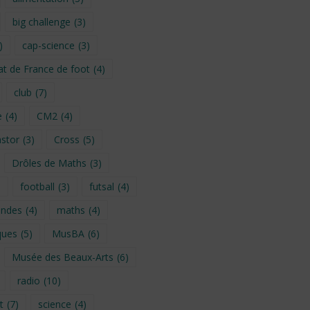
big challenge
(3)
)
cap-science
(3)
t de France de foot
(4)
club
(7)
e
(4)
CM2
(4)
stor
(3)
Cross
(5)
Drôles de Maths
(3)
)
football
(3)
futsal
(4)
ondes
(4)
maths
(4)
ques
(5)
MusBA
(6)
Musée des Beaux-Arts
(6)
radio
(10)
t
(7)
science
(4)