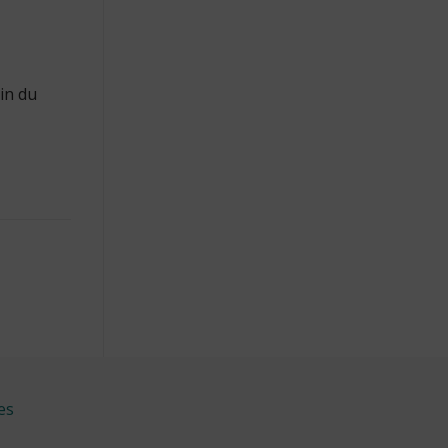
in du
es