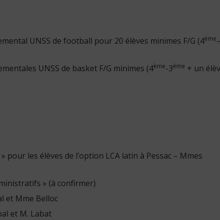
ème
mental UNSS de football pour 20 élèves minimes F/G (4
ème
ème
rtementales UNSS de basket F/G minimes (4
-3
+ un élèv
» pour les élèves de l’option LCA latin à Pessac – Mmes
inistratifs » (à confirmer)
al et Mme Belloc
pal et M. Labat