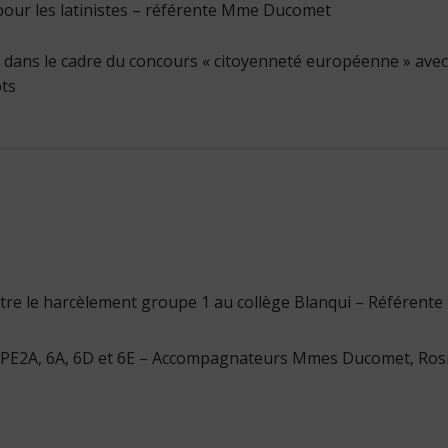
pour les latinistes – référente Mme Ducomet
es dans le cadre du concours « citoyenneté européenne » avec
ots
e le harcèlement groupe 1 au collège Blanqui – Référente
e UPE2A, 6A, 6D et 6E – Accompagnateurs Mmes Ducomet, Ros