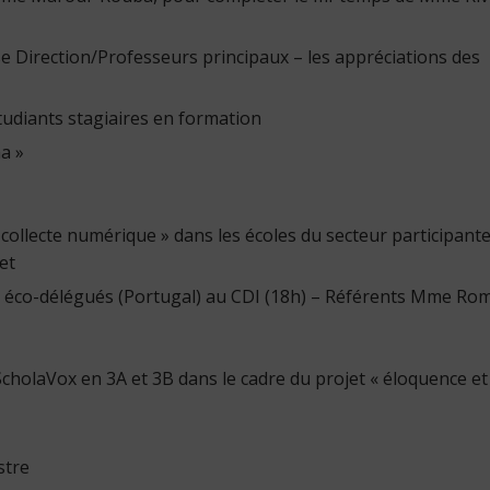
se Direction/Professeurs principaux – les appréciations des
étudiants stagiaires en formation
a »
 collecte numérique » dans les écoles du secteur participant
et
 éco-délégués (Portugal) au CDI (18h) – Référents Mme Ro
 ScholaVox en 3A et 3B dans le cadre du projet « éloquence et
stre