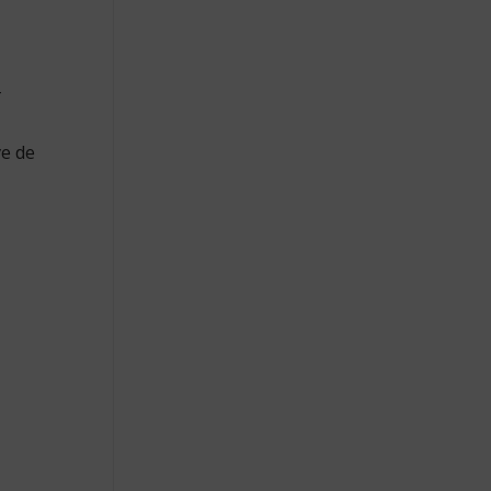
–
e de