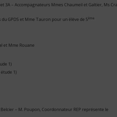
E et 3A – Accompagnateurs Mmes Chaumeil et Galtier, Ms Cra
ème
res du GPDS et Mme Tauron pour un élève de 5
ipal et Mme Rouane
tude 1)
 étude 1)
e Belcier – M. Poupon, Coordonnateur REP représente le