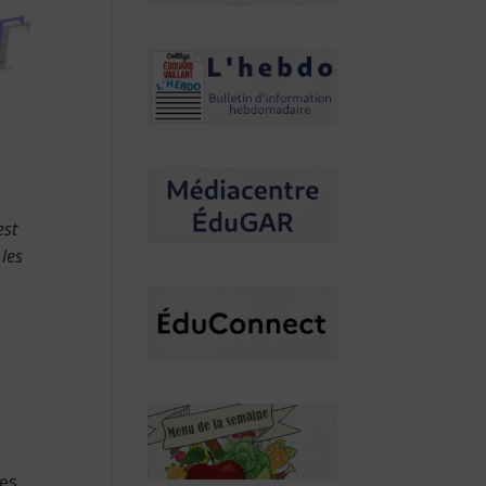
est
les
es.