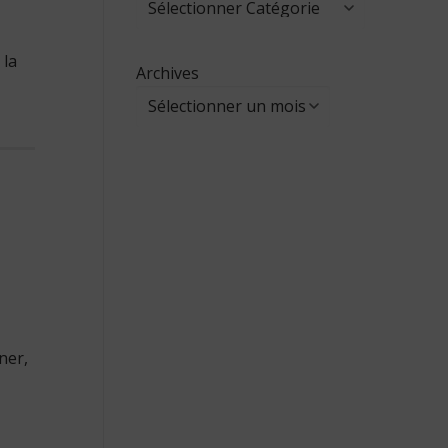
 la
Archives
ner,