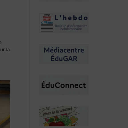
e
ur la