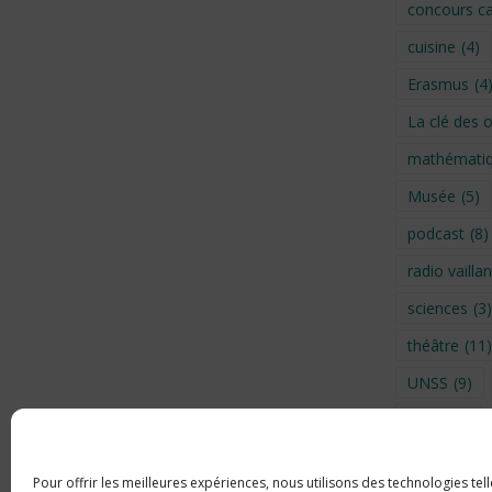
concours ca
cuisine
(4)
Erasmus
(4
La clé des 
mathémati
Musée
(5)
podcast
(8)
radio vaillan
sciences
(3)
théâtre
(11)
UNSS
(9)
Visite
(6)
Voyage en 
Pour offrir les meilleures expériences, nous utilisons des technologies tel