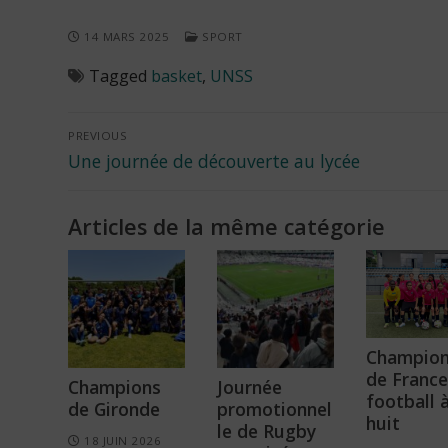
14 MARS 2025
SPORT
Tagged
basket
,
UNSS
Navigation
PREVIOUS
Previous
Une journée de découverte au lycée
de
post:
l’article
Articles de la même catégorie
Champion
de France
Champions
Journée
football 
de Gironde
promotionnel
huit
le de Rugby
18 JUIN 2026