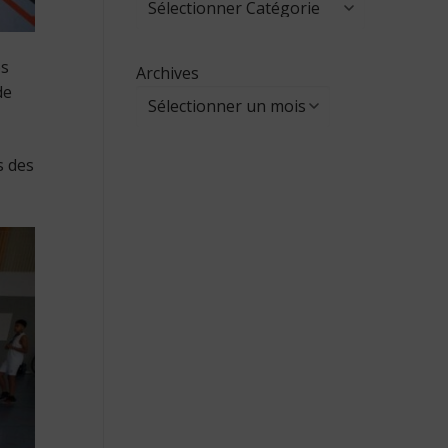
os
Archives
de
s des