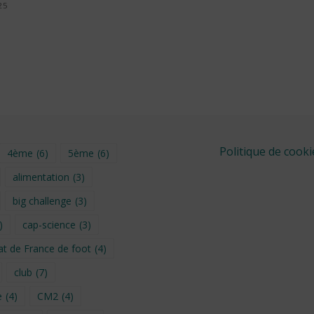
25
Politique de cooki
4ème
(6)
5ème
(6)
alimentation
(3)
big challenge
(3)
)
cap-science
(3)
t de France de foot
(4)
club
(7)
e
(4)
CM2
(4)