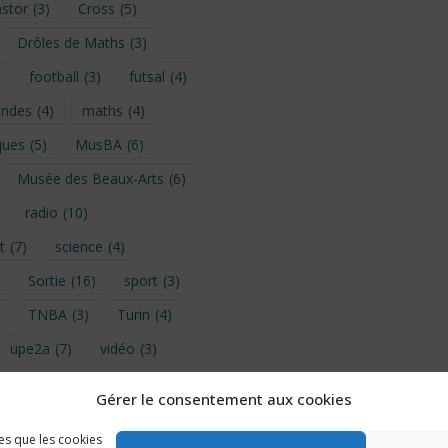
stor
(3)
Cross
(5)
Drôles de Maths
(3)
)
football
(3)
futsal
(4)
ondes
(4)
maths
(4)
ques
(5)
MusBA
(6)
Musée des Beaux-Arts
(6)
radio
(10)
t
(7)
science
(4)
Sortie
(16)
sport
(3)
TNBA
(3)
Turin
(4)
upe2a
(7)
vidéo
(3)
Gérer le consentement aux cookies
provence 2026
(5)
les que les cookies