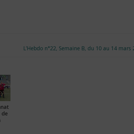
Next
L’Hebdo n°22, Semaine B, du 10 au 14 mars 
post:
nat
 de
à