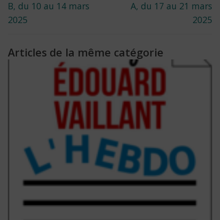
post:
post:
B, du 10 au 14 mars
A, du 17 au 21 mars
l’article
2025
2025
Articles de la même catégorie