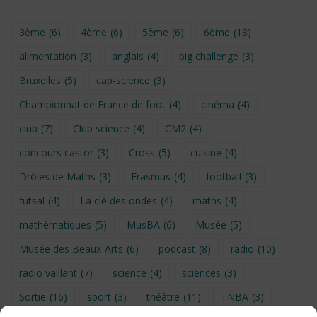
3ème
(6)
4ème
(6)
5ème
(6)
6ème
(18)
alimentation
(3)
anglais
(4)
big challenge
(3)
Bruxelles
(5)
cap-science
(3)
Championnat de France de foot
(4)
cinéma
(4)
club
(7)
Club science
(4)
CM2
(4)
concours castor
(3)
Cross
(5)
cuisine
(4)
Drôles de Maths
(3)
Erasmus
(4)
football
(3)
futsal
(4)
La clé des ondes
(4)
maths
(4)
mathématiques
(5)
MusBA
(6)
Musée
(5)
Musée des Beaux-Arts
(6)
podcast
(8)
radio
(10)
radio vaillant
(7)
science
(4)
sciences
(3)
Sortie
(16)
sport
(3)
théâtre
(11)
TNBA
(3)