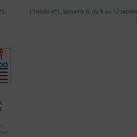
Next
25
L’Hebdo n°1, semaine B, du 8 au 12 septe
post:
A,
2
26
CENT