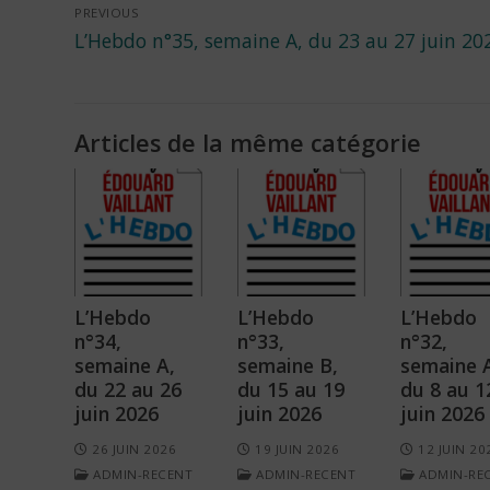
Navigation
PREVIOUS
Previous
L’Hebdo n°35, semaine A, du 23 au 27 juin 20
de
post:
l’article
Articles de la même catégorie
L’Hebdo
L’Hebdo
L’Hebdo
n°34,
n°33,
n°32,
semaine A,
semaine B,
semaine 
du 22 au 26
du 15 au 19
du 8 au 1
juin 2026
juin 2026
juin 2026
26 JUIN 2026
19 JUIN 2026
12 JUIN 20
ADMIN-RECENT
ADMIN-RECENT
ADMIN-RE