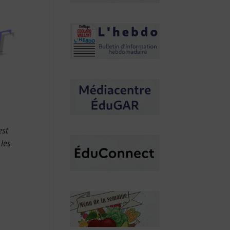
est
les