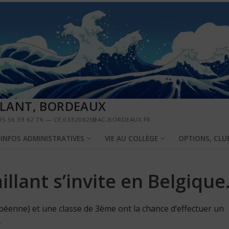
LLANT, BORDEAUX
5 56 39 62 76 — CE.0332082J@AC-BORDEAUX.FR
INFOS ADMINISTRATIVES
VIE AU COLLÈGE
OPTIONS, CLU
illant s’invite en Belgiqu
péenne) et une classe de 3ème ont la chance d’effectuer un
.