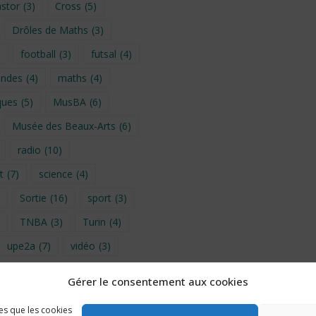
stor
(3)
Cross
(5)
Drôles de Maths
(3)
)
football
(3)
futsal
(4)
ondes
(4)
maths
(4)
ques
(5)
MusBA
(6)
Musée des Beaux-Arts
(6)
radio
(10)
t
(7)
science
(4)
Sortie
(16)
sport
(3)
TNBA
(3)
Turin
(4)
upe2a
(7)
vidéo
(3)
Gérer le consentement aux cookies
provence 2026
(5)
les que les cookies