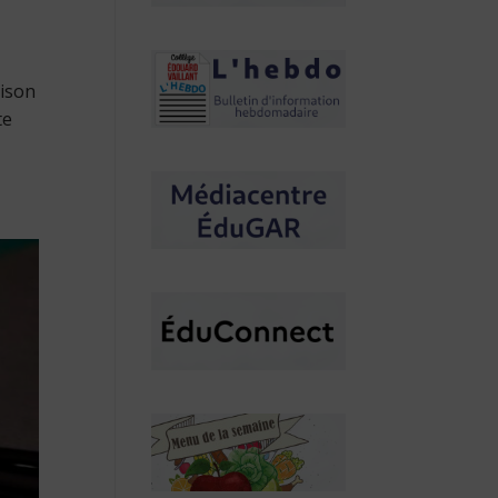
aison
te