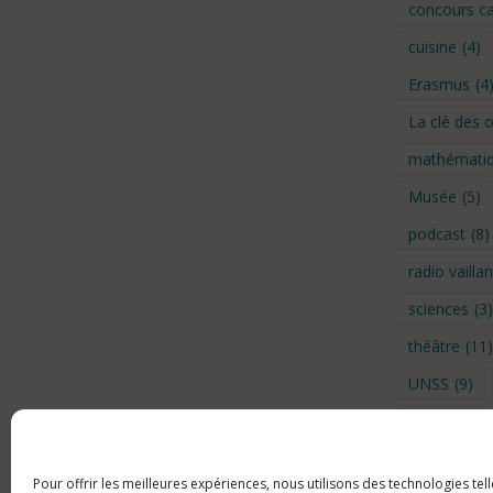
concours ca
cuisine
(4)
Erasmus
(4
La clé des 
mathémati
Musée
(5)
podcast
(8)
radio vaillan
sciences
(3)
théâtre
(11)
UNSS
(9)
Visite
(6)
Voyage en 
Pour offrir les meilleures expériences, nous utilisons des technologies tel