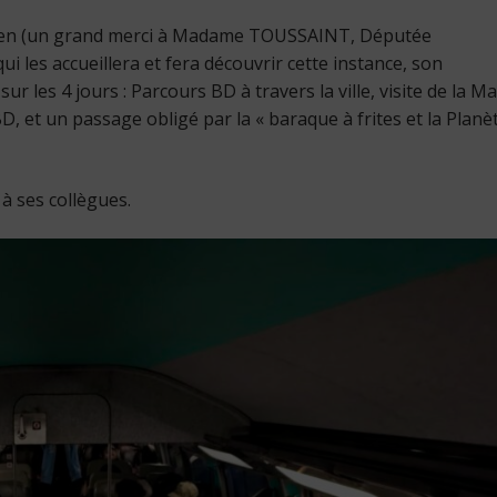
éen (un grand merci à Madame TOUSSAINT, Députée
les accueillera et fera découvrir cette instance, son
 sur les 4 jours : Parcours BD à travers la ville, visite de la M
, et un passage obligé par la « baraque à frites et la Planè
à ses collègues.