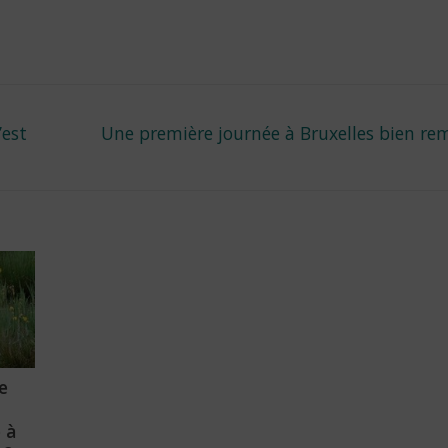
Next
’est
Une première journée à Bruxelles bien re
post:
e
 à