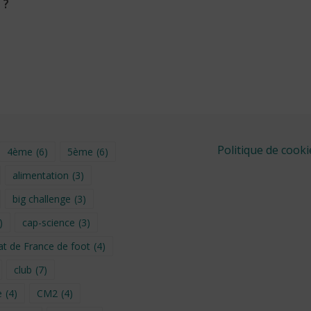
 ?
6
Politique de cooki
4ème
(6)
5ème
(6)
alimentation
(3)
big challenge
(3)
)
cap-science
(3)
t de France de foot
(4)
club
(7)
e
(4)
CM2
(4)