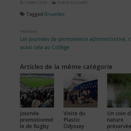
5 MARS 2024
SORTIE SCOLAIRE
Tagged
Bruxelles
Navigation
PREVIOUS
Previous
Les journées de permanence administrative, c
de
post:
aussi cela au Collège
l’article
Articles de la même catégorie
Journée
Visite du
Un coin d
promotionnel
Plastic
nature
le de Rugby
Odyssey
préservée