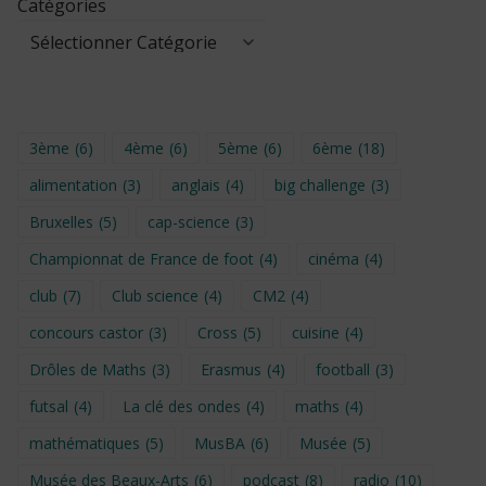
Catégories
3ème
(6)
4ème
(6)
5ème
(6)
6ème
(18)
alimentation
(3)
anglais
(4)
big challenge
(3)
Bruxelles
(5)
cap-science
(3)
Championnat de France de foot
(4)
cinéma
(4)
club
(7)
Club science
(4)
CM2
(4)
concours castor
(3)
Cross
(5)
cuisine
(4)
Drôles de Maths
(3)
Erasmus
(4)
football
(3)
futsal
(4)
La clé des ondes
(4)
maths
(4)
mathématiques
(5)
MusBA
(6)
Musée
(5)
Musée des Beaux-Arts
(6)
podcast
(8)
radio
(10)