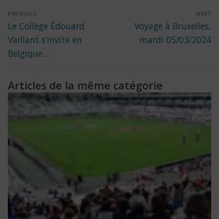
Navigation
PREVIOUS
NEXT
Previous
Next
Le Collège Édouard
Voyage à Bruxelles,
de
post:
post:
Vaillant s’invite en
mardi 05/03/2024
l’article
Belgique…
Articles de la même catégorie