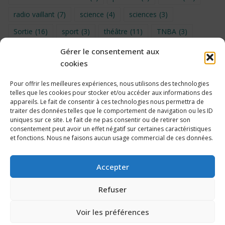
radio vaillant
(7)
science
(4)
sciences
(3)
Sortie
(16)
sport
(3)
théâtre
(11)
TNBA
(3)
Turin
(4)
UNSS
(9)
upe2a
(7)
vidéo
(3)
Gérer le consentement aux
cookies
Visite
(6)
Voyage en provence 2026
(5)
Voyage à Bruxelles 2024
(4)
Wahid Chakib
(4)
Pour offrir les meilleures expériences, nous utilisons des technologies
telles que les cookies pour stocker et/ou accéder aux informations des
éco-délégués
(7)
appareils. Le fait de consentir à ces technologies nous permettra de
traiter des données telles que le comportement de navigation ou les ID
uniques sur ce site. Le fait de ne pas consentir ou de retirer son
consentement peut avoir un effet négatif sur certaines caractéristiques
et fonctions. Nous ne faisons aucun usage commercial de ces données.
Politique de cookies
Accepter
Refuser
Voir les préférences
2026 Collège Édouard Vaillant, Bordeaux – Propulsé par