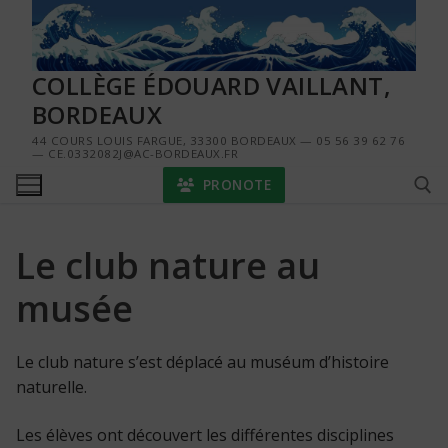
Aller
au
contenu
COLLÈGE ÉDOUARD VAILLANT,
BORDEAUX
44 COURS LOUIS FARGUE, 33300 BORDEAUX — 05 56 39 62 76
— CE.0332082J@AC-BORDEAUX.FR
PRONOTE
Le club nature au
Rechercher :
musée
Le club nature s’est déplacé au muséum d’histoire
naturelle.
Les élèves ont découvert les différentes disciplines