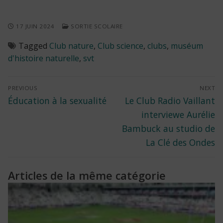
17 JUIN 2024
SORTIE SCOLAIRE
Tagged
Club nature
,
Club science
,
clubs
,
muséum
d'histoire naturelle
,
svt
Navigation
PREVIOUS
NEXT
Previous
Next
Éducation à la sexualité
Le Club Radio Vaillant
de
post:
post:
interviewe Aurélie
l’article
Bambuck au studio de
La Clé des Ondes
Articles de la même catégorie