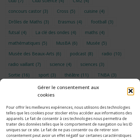
club
(7)
Club science
(4)
CM2
(4)
concours castor
(3)
Cross
(5)
cuisine
(4)
Drôles de Maths
(3)
Erasmus
(4)
football
(3)
futsal
(4)
La clé des ondes
(4)
maths
(4)
mathématiques
(5)
MusBA
(6)
Musée
(5)
Musée des Beaux-Arts
(6)
podcast
(8)
radio
(10)
radio vaillant
(7)
science
(4)
sciences
(3)
Sortie
(16)
sport
(3)
théâtre
(11)
TNBA
(3)
Turin
(4)
UNSS
(9)
upe2a
(7)
vidéo
(3)
Gérer le consentement aux
cookies
Visite
(6)
Voyage en provence 2026
(5)
Voyage à Bruxelles 2024
(4)
Wahid Chakib
(4)
Pour offrir les meilleures expériences, nous utilisons des technologies
telles que les cookies pour stocker et/ou accéder aux informations des
éco-délégués
(7)
appareils. Le fait de consentir à ces technologies nous permettra de
traiter des données telles que le comportement de navigation ou les ID
uniques sur ce site. Le fait de ne pas consentir ou de retirer son
consentement peut avoir un effet négatif sur certaines caractéristiques