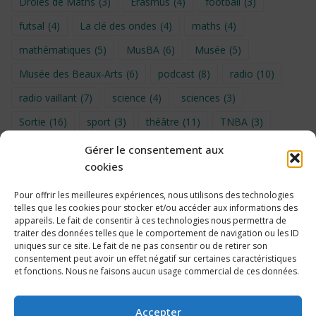
Drôles de Maths
(3)
Erasmus
(4)
football
(3)
futsal
(4)
La clé des ondes
(4)
maths
(4)
mathématiques
(5)
MusBA
(6)
Musée
(5)
Musée des Beaux-Arts
(6)
podcast
(8)
radio
(10)
radio vaillant
(7)
science
(4)
sciences
(3)
Sortie
(16)
sport
(3)
théâtre
(11)
TNBA
(3)
Turin
(4)
UNSS
(9)
upe2a
(7)
vidéo
(3)
Gérer le consentement aux
cookies
Visite
(6)
Voyage en provence 2026
(5)
Voyage à Bruxelles 2024
(4)
Wahid Chakib
(4)
Pour offrir les meilleures expériences, nous utilisons des technologies
telles que les cookies pour stocker et/ou accéder aux informations des
éco-délégués
(7)
appareils. Le fait de consentir à ces technologies nous permettra de
traiter des données telles que le comportement de navigation ou les ID
uniques sur ce site. Le fait de ne pas consentir ou de retirer son
consentement peut avoir un effet négatif sur certaines caractéristiques
et fonctions. Nous ne faisons aucun usage commercial de ces données.
Politique de cookies
Accepter