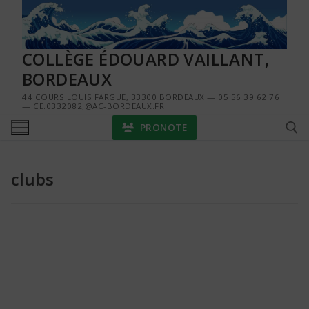
Aller
au
contenu
COLLÈGE ÉDOUARD VAILLANT,
BORDEAUX
44 COURS LOUIS FARGUE, 33300 BORDEAUX — 05 56 39 62 76
— CE.0332082J@AC-BORDEAUX.FR
PRONOTE
clubs
Rechercher :