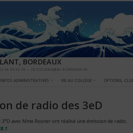
LLANT, BORDEAUX
5 56 39 62 76 — CE.0332082J@AC-BORDEAUX.FR
INFOS ADMINISTRATIVES
VIE AU COLLÈGE
OPTIONS, CLU
ion de radio des 3eD
e
e 3
D avec Mme Rosner ont réalisé une émission de radio,
8.1
.