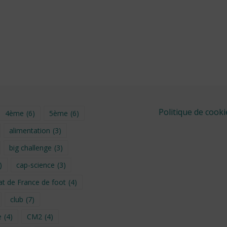
Politique de cooki
4ème
(6)
5ème
(6)
alimentation
(3)
big challenge
(3)
)
cap-science
(3)
t de France de foot
(4)
club
(7)
e
(4)
CM2
(4)