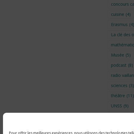
concours ca
cuisine
(4)
Erasmus
(4
La clé des 
mathémati
Musée
(5)
podcast
(8)
radio vaillan
sciences
(3)
théâtre
(11)
UNSS
(9)
Visite
(6)
Voyage en 
Pour offrir les meilleures expériences, nous utilisons des technologies tel