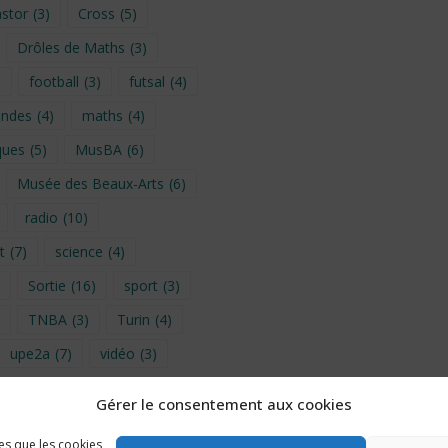
stor
(3)
Cross
(5)
Drôles de Maths
(3)
)
football
(3)
futsal
(4)
ondes
(4)
maths
(4)
ques
(5)
MusBA
(6)
Musée des Beaux-Arts
(6)
radio
(10)
t
(7)
science
(4)
Sortie
(16)
sport
(3)
TNBA
(3)
Turin
(4)
upe2a
(7)
vidéo
(3)
Gérer le consentement aux cookies
provence 2026
(5)
les que les cookies