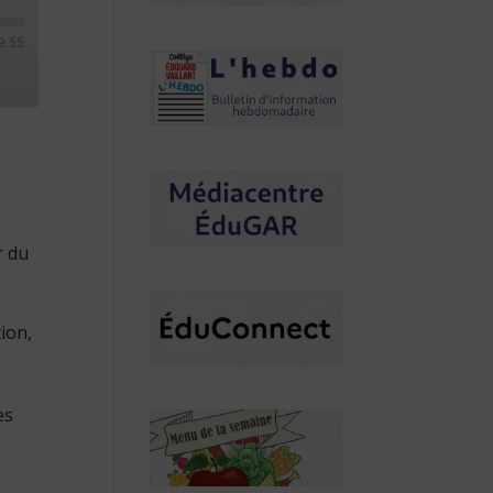
9:55
r du
ion,
es