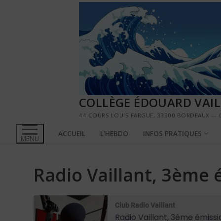
Aller
au
contenu
COLLÈGE ÉDOUARD VAI
44 COURS LOUIS FARGUE, 33300 BORDEAUX — 0
ACCUEIL
L’HEBDO
INFOS PRATIQUES
MENU
Radio Vaillant, 3ème 
Club Radio Vaillant
Radio Vaillant, 3ème émissi