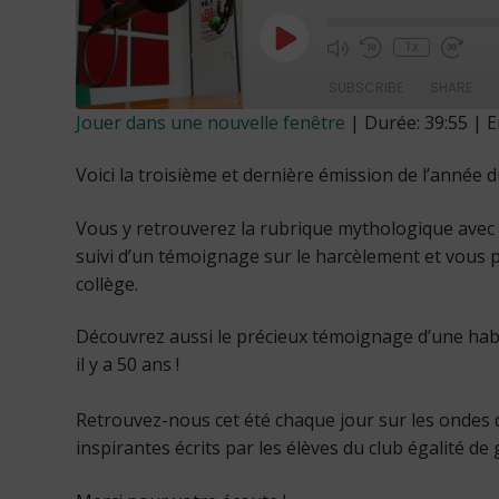
Play
1x
Episode
SUBSCRIBE
SHARE
Jouer dans une nouvelle fenêtre
|
Durée: 39:55
|
E
SHARE
Voici la troisième et dernière émission de l’année d
RSS FEED
LINK
Vous y retrouverez la rubrique mythologique avec 
suivi d’un témoignage sur le harcèlement et vous 
collège.
EMBED
Découvrez aussi le précieux témoignage d’une habit
il y a 50 ans !
Retrouvez-nous cet été chaque jour sur les ondes 
inspirantes écrits par les élèves du club égalité de 