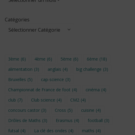
Catégories
3ème
(6)
4ème
(6)
5ème
(6)
6ème
(18)
alimentation
(3)
anglais
(4)
big challenge
(3)
Bruxelles
(5)
cap-science
(3)
Championnat de France de foot
(4)
cinéma
(4)
club
(7)
Club science
(4)
CM2
(4)
concours castor
(3)
Cross
(5)
cuisine
(4)
Drôles de Maths
(3)
Erasmus
(4)
football
(3)
futsal
(4)
La clé des ondes
(4)
maths
(4)