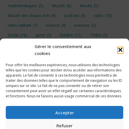
mathématiques
(5)
MusBA
(6)
Musée
(5)
Musée des Beaux-Arts
(6)
podcast
(8)
radio
(10)
radio vaillant
(7)
science
(4)
sciences
(3)
Sortie
(16)
sport
(3)
théâtre
(11)
TNBA
(3)
Turin
(4)
UNSS
(9)
upe2a
(7)
vidéo
(3)
Gérer le consentement aux
cookies
Visite
(6)
Voyage en provence 2026
(5)
Voyage à Bruxelles 2024
(4)
Wahid Chakib
(4)
Pour offrir les meilleures expériences, nous utilisons des technologies
telles que les cookies pour stocker et/ou accéder aux informations des
éco-délégués
(7)
appareils. Le fait de consentir à ces technologies nous permettra de
traiter des données telles que le comportement de navigation ou les ID
uniques sur ce site. Le fait de ne pas consentir ou de retirer son
consentement peut avoir un effet négatif sur certaines caractéristiques
et fonctions. Nous ne faisons aucun usage commercial de ces données.
Politique de cookies
Accepter
Refuser