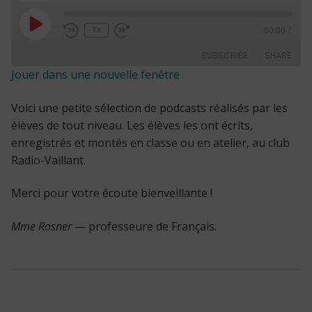
Play
1x
00:00
/
Episode
SUBSCRIBE
SHARE
Jouer dans une nouvelle fenêtre
SHARE
RSS FEED
Voici une petite sélection de podcasts réalisés par les
LINK
élèves de tout niveau. Les élèves les ont écrits,
enregistrés et montés en classe ou en atelier, au club
Radio-Vaillant.
EMBED
Merci pour votre écoute bienveillante !
Mme Rosner
— professeure de Français.