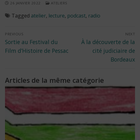
26 JANVIER 2022
ATELIERS
Tagged
atelier
,
lecture
,
podcast
,
radio
Navigation
PREVIOUS
NEXT
Previous
Next
Sortie au Festival du
À la découverte de la
de
post:
post:
Film d’Histoire de Pessac
cité judiciaire de
l’article
Bordeaux
Articles de la même catégorie