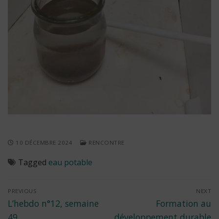
10 DÉCEMBRE 2024
RENCONTRE
Tagged
eau potable
Navigation
PREVIOUS
NEXT
Previous
Next
L’hebdo n°12, semaine
Formation au
de
post:
post:
49
développement durable