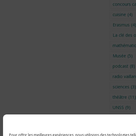
concours ca
cuisine
(4)
Erasmus
(4
La clé des 
mathémati
Musée
(5)
podcast
(8)
radio vaillan
sciences
(3)
théâtre
(11)
UNSS
(9)
Visite
(6)
Voyage en 
Pour offrir les meilleures expériences, nous utilisons des technologies tel