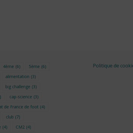
Politique de cooki
4ème
(6)
5ème
(6)
alimentation
(3)
big challenge
(3)
)
cap-science
(3)
t de France de foot
(4)
club
(7)
e
(4)
CM2
(4)