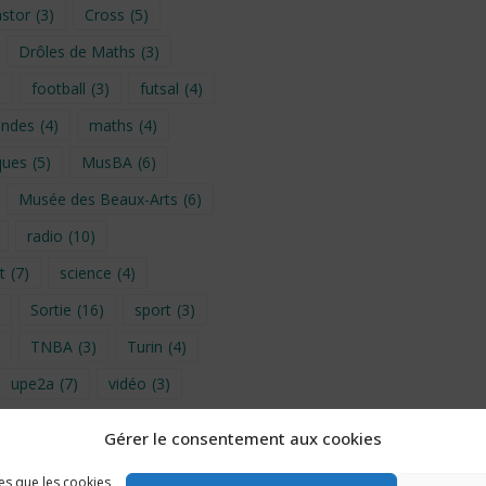
stor
(3)
Cross
(5)
Drôles de Maths
(3)
)
football
(3)
futsal
(4)
ondes
(4)
maths
(4)
ques
(5)
MusBA
(6)
Musée des Beaux-Arts
(6)
radio
(10)
t
(7)
science
(4)
Sortie
(16)
sport
(3)
TNBA
(3)
Turin
(4)
upe2a
(7)
vidéo
(3)
Gérer le consentement aux cookies
provence 2026
(5)
les que les cookies