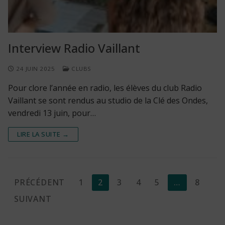
Interview Radio Vaillant
24 JUIN 2025
CLUBS
Pour clore l’année en radio, les élèves du club Radio
Vaillant se sont rendus au studio de la Clé des Ondes,
vendredi 13 juin, pour…
LIRE LA SUITE →
Pagination
PRÉCÉDENT
1
2
3
4
5
…
8
SUIVANT
des