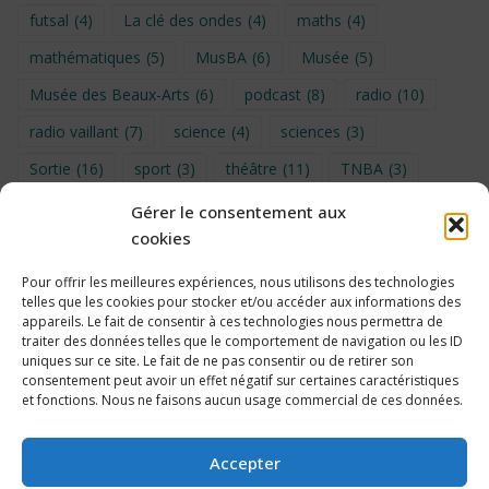
futsal
(4)
La clé des ondes
(4)
maths
(4)
mathématiques
(5)
MusBA
(6)
Musée
(5)
Musée des Beaux-Arts
(6)
podcast
(8)
radio
(10)
radio vaillant
(7)
science
(4)
sciences
(3)
Sortie
(16)
sport
(3)
théâtre
(11)
TNBA
(3)
Turin
(4)
UNSS
(9)
upe2a
(7)
vidéo
(3)
Gérer le consentement aux
cookies
Visite
(6)
Voyage en provence 2026
(5)
Voyage à Bruxelles 2024
(4)
Wahid Chakib
(4)
Pour offrir les meilleures expériences, nous utilisons des technologies
telles que les cookies pour stocker et/ou accéder aux informations des
éco-délégués
(7)
appareils. Le fait de consentir à ces technologies nous permettra de
traiter des données telles que le comportement de navigation ou les ID
uniques sur ce site. Le fait de ne pas consentir ou de retirer son
consentement peut avoir un effet négatif sur certaines caractéristiques
et fonctions. Nous ne faisons aucun usage commercial de ces données.
Politique de cookies
Accepter