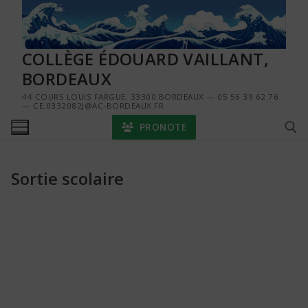
Aller
au
contenu
COLLÈGE ÉDOUARD VAILLANT,
BORDEAUX
44 COURS LOUIS FARGUE, 33300 BORDEAUX — 05 56 39 62 76
— CE.0332082J@AC-BORDEAUX.FR
PRONOTE
Sortie scolaire
Rechercher :