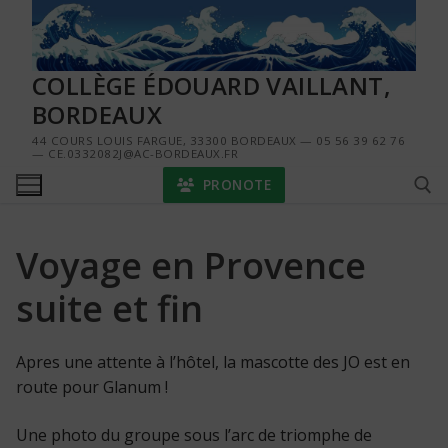
Aller
au
contenu
COLLÈGE ÉDOUARD VAILLANT,
BORDEAUX
44 COURS LOUIS FARGUE, 33300 BORDEAUX — 05 56 39 62 76
— CE.0332082J@AC-BORDEAUX.FR
PRONOTE
Voyage en Provence
Rechercher :
suite et fin
Apres une attente à l’hôtel, la mascotte des JO est en
route pour
Glanum !
Une photo du groupe sous l’arc de triomphe de