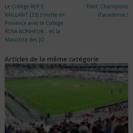
Previous
Next
Le Collège REP E.
Foot: Champions
de
post:
post:
VAILLANT (33) s’invite en
d’académie !
l’article
Provence avec le Collège
ROSA BONHEUR… et la
Mascotte des JO
Articles de la même catégorie