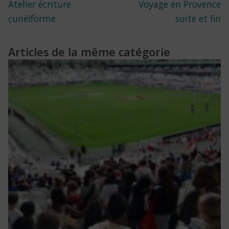
Previous
Next
Atelier écriture
Voyage en Provence
de
post:
post:
cunéiforme
suite et fin
l’article
Articles de la même catégorie