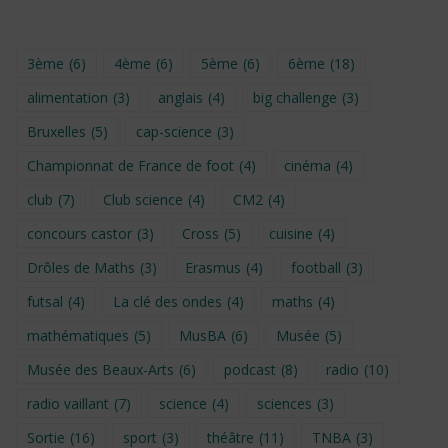
3ème
(6)
4ème
(6)
5ème
(6)
6ème
(18)
alimentation
(3)
anglais
(4)
big challenge
(3)
Bruxelles
(5)
cap-science
(3)
Championnat de France de foot
(4)
cinéma
(4)
club
(7)
Club science
(4)
CM2
(4)
concours castor
(3)
Cross
(5)
cuisine
(4)
Drôles de Maths
(3)
Erasmus
(4)
football
(3)
futsal
(4)
La clé des ondes
(4)
maths
(4)
mathématiques
(5)
MusBA
(6)
Musée
(5)
Musée des Beaux-Arts
(6)
podcast
(8)
radio
(10)
radio vaillant
(7)
science
(4)
sciences
(3)
Sortie
(16)
sport
(3)
théâtre
(11)
TNBA
(3)