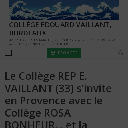
Aller
au
contenu
COLLÈGE ÉDOUARD VAILLANT,
BORDEAUX
44 COURS LOUIS FARGUE, 33300 BORDEAUX — 05 56 39 62 76
— CE.0332082J@AC-BORDEAUX.FR
PRONOTE
Le Collège REP E.
Rechercher :
VAILLANT (33) s’invite
en Provence avec le
Collège ROSA
BONHEUR… et la