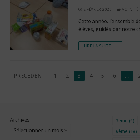
2 FÉVRIER 2026
ACTIVITÉ
Cette année, l’ensemble de
élèves, guidés par notre ch
LIRE LA SUITE →
Pagination
PRÉCÉDENT
1
2
3
4
5
6
…
des
publications
Archives
3ème
(6)
6ème
(18)