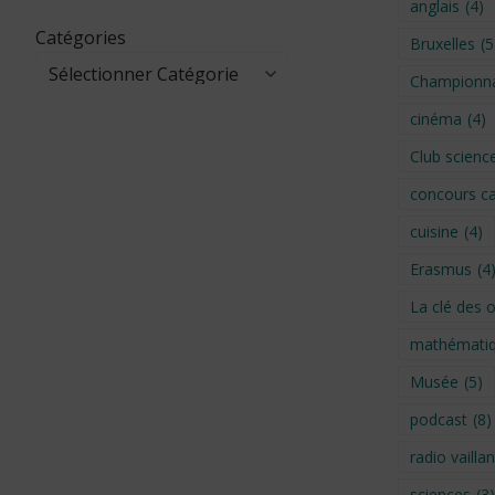
anglais
(4)
Catégories
Bruxelles
(5
Championna
cinéma
(4)
Club scienc
concours ca
cuisine
(4)
Erasmus
(4
La clé des 
mathémati
Musée
(5)
podcast
(8)
radio vaillan
sciences
(3)