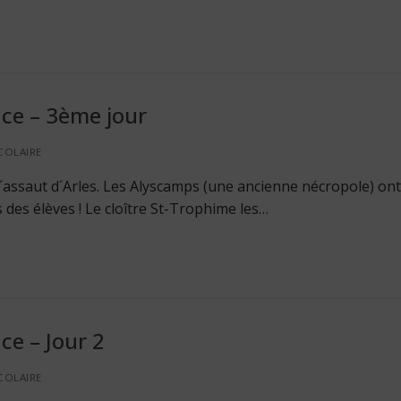
ce – 3ème jour
COLAIRE
assaut d´Arles. Les Alyscamps (une ancienne nécropole) on
 des élèves ! Le cloître St-Trophime les…
ce – Jour 2
COLAIRE