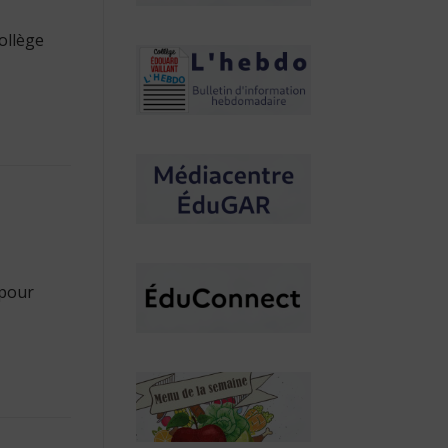
collège
 pour