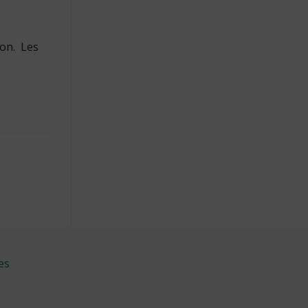
ion. Les
es