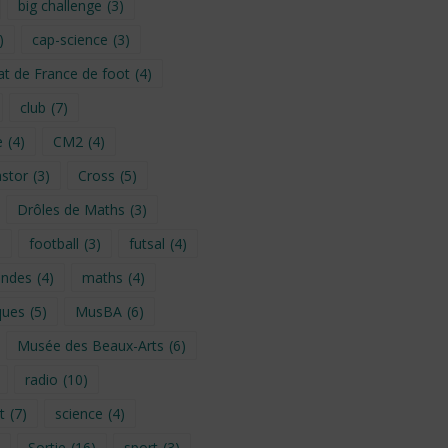
big challenge
(3)
)
cap-science
(3)
t de France de foot
(4)
club
(7)
e
(4)
CM2
(4)
stor
(3)
Cross
(5)
Drôles de Maths
(3)
)
football
(3)
futsal
(4)
ondes
(4)
maths
(4)
ques
(5)
MusBA
(6)
Musée des Beaux-Arts
(6)
radio
(10)
t
(7)
science
(4)
Sortie
(16)
sport
(3)