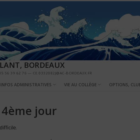
LLANT, BORDEAUX
5 56 39 62 76 — CE.0332082J@AC-BORDEAUX.FR
INFOS ADMINISTRATIVES
VIE AU COLLÈGE
OPTIONS, CLU
 4ème jour
fficile.