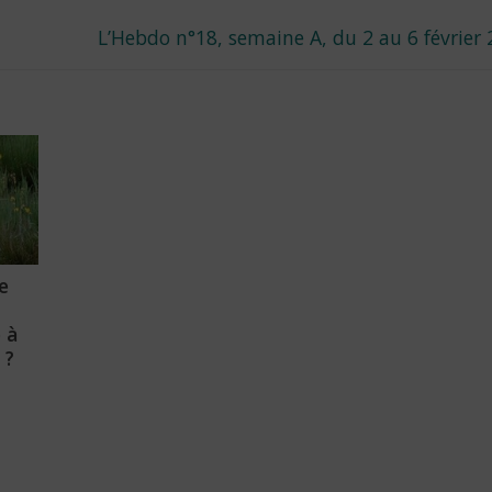
Next
L’Hebdo n°18, semaine A, du 2 au 6 février
post:
e
 à
 ?
6