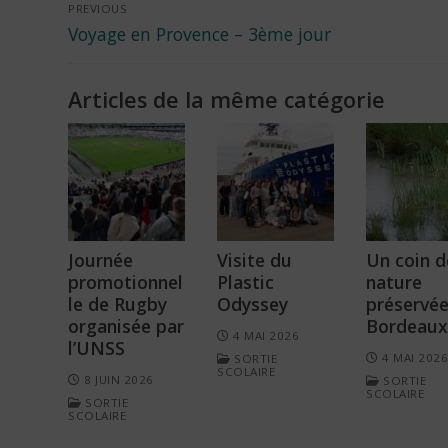
Navigation
PREVIOUS
Previous
Voyage en Provence – 3ème jour
de
post:
l’article
Articles de la même catégorie
Journée
Visite du
Un coin d
promotionnel
Plastic
nature
le de Rugby
Odyssey
préservée
organisée par
Bordeaux
4 MAI 2026
l’UNSS
4 MAI 202
SORTIE
SCOLAIRE
8 JUIN 2026
SORTIE
SCOLAIRE
SORTIE
SCOLAIRE