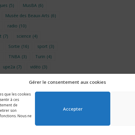
ques
(5)
MusBA
(6)
Musée des Beaux-Arts
(6)
radio
(10)
t
(7)
science
(4)
Sortie
(16)
sport
(3)
TNBA
(3)
Turin
(4)
upe2a
(7)
vidéo
(3)
Gérer le consentement aux cookies
provence 2026
(5)
les que les cookies
uxelles 2024
(4)
sentir à ces
rtement de
ib
(4)
éco-délégués
(7)
Accepter
retirer son
 fonctions. Nous ne