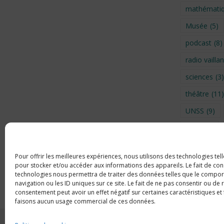
mathémati
Musée
(5)
podcast
(8)
radio vaillan
sciences
(3)
théâtre
(11)
UNSS
(9)
Visite
(6)
Voyage en 
Pour offrir les meilleures expériences, nous utilisons des technologies tel
Voyage à Br
pour stocker et/ou accéder aux informations des appareils. Le fait de con
technologies nous permettra de traiter des données telles que le compo
Wahid Chak
navigation ou les ID uniques sur ce site. Le fait de ne pas consentir ou de 
consentement peut avoir un effet négatif sur certaines caractéristiques et
faisons aucun usage commercial de ces données.