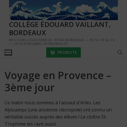
Aller
au
contenu
COLLÈGE ÉDOUARD VAILLANT,
BORDEAUX
44 COURS LOUIS FARGUE, 33300 BORDEAUX — 05 56 39 62 76
— CE.0332082J@AC-BORDEAUX.FR
PRONOTE
Voyage en Provence –
Rechercher :
3ème jour
Ce matin nous sommes à l´assaut d´Arles. Les
Alyscamps (une ancienne nécropole) ont connu un
véritable succès auprès des élèves ! Le cloître St-
Trophime les ravit aussi.