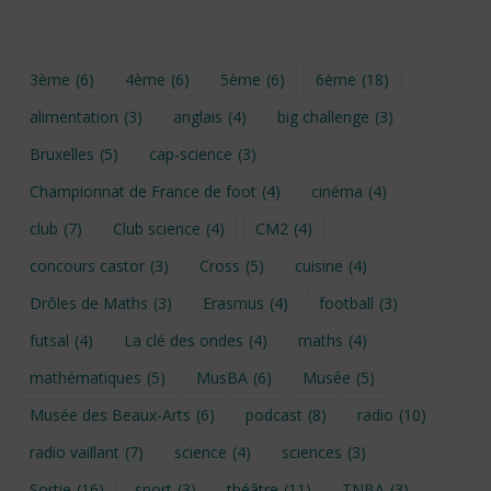
3ème
(6)
4ème
(6)
5ème
(6)
6ème
(18)
alimentation
(3)
anglais
(4)
big challenge
(3)
Bruxelles
(5)
cap-science
(3)
Championnat de France de foot
(4)
cinéma
(4)
club
(7)
Club science
(4)
CM2
(4)
concours castor
(3)
Cross
(5)
cuisine
(4)
Drôles de Maths
(3)
Erasmus
(4)
football
(3)
futsal
(4)
La clé des ondes
(4)
maths
(4)
mathématiques
(5)
MusBA
(6)
Musée
(5)
Musée des Beaux-Arts
(6)
podcast
(8)
radio
(10)
radio vaillant
(7)
science
(4)
sciences
(3)
Sortie
(16)
sport
(3)
théâtre
(11)
TNBA
(3)