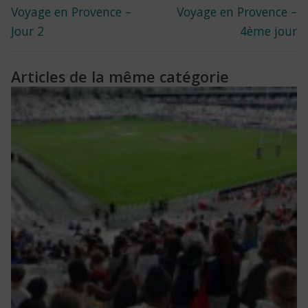
Previous
Next
Voyage en Provence –
Voyage en Provence –
de
post:
post:
Jour 2
4ème jour
l’article
Articles de la même catégorie