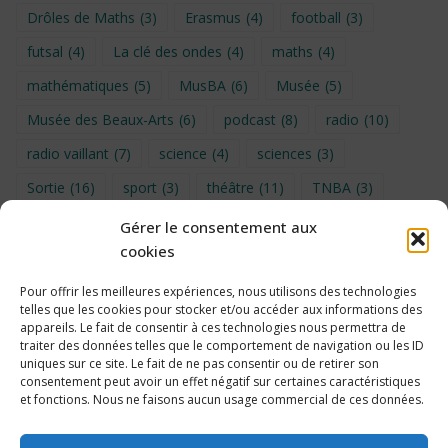
Drôles de Maths
(3)
Erasmus
(4)
football
(3)
futsal
(4)
La clé des ondes
(4)
maths
(4)
mathématiques
(5)
MusBA
(6)
Musée
(5)
Musée des Beaux-Arts
(6)
podcast
(8)
radio
(10)
radio vaillant
(7)
science
(4)
sciences
(3)
Sortie
(16)
sport
(3)
théâtre
(11)
TNBA
(3)
Turin
(4)
UNSS
(9)
upe2a
(7)
vidéo
(3)
Gérer le consentement aux
cookies
Visite
(6)
Voyage en provence 2026
(5)
Voyage à Bruxelles 2024
(4)
Wahid Chakib
(4)
Pour offrir les meilleures expériences, nous utilisons des technologies
telles que les cookies pour stocker et/ou accéder aux informations des
éco-délégués
(7)
appareils. Le fait de consentir à ces technologies nous permettra de
traiter des données telles que le comportement de navigation ou les ID
uniques sur ce site. Le fait de ne pas consentir ou de retirer son
consentement peut avoir un effet négatif sur certaines caractéristiques
et fonctions. Nous ne faisons aucun usage commercial de ces données.
Politique de cookies