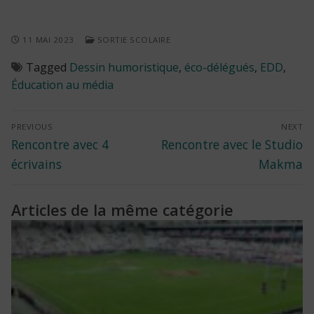
11 MAI 2023
SORTIE SCOLAIRE
Tagged
Dessin humoristique
,
éco-délégués
,
EDD
,
Éducation au média
Navigation
PREVIOUS
NEXT
Previous
Next
Rencontre avec 4
Rencontre avec le Studio
de
post:
post:
écrivains
Makma
l’article
Articles de la même catégorie