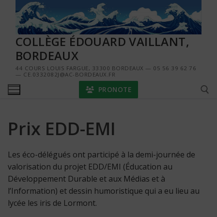
Aller
au
contenu
COLLÈGE ÉDOUARD VAILLANT,
BORDEAUX
44 COURS LOUIS FARGUE, 33300 BORDEAUX — 05 56 39 62 76
— CE.0332082J@AC-BORDEAUX.FR
PRONOTE
Prix EDD-EMI
Rechercher :
Les éco-délégués ont participé à la demi-journée de
valorisation du projet EDD/EMI (Éducation au
Développement Durable et aux Médias et à
l’Information) et dessin humoristique qui a eu lieu au
lycée les iris de Lormont.