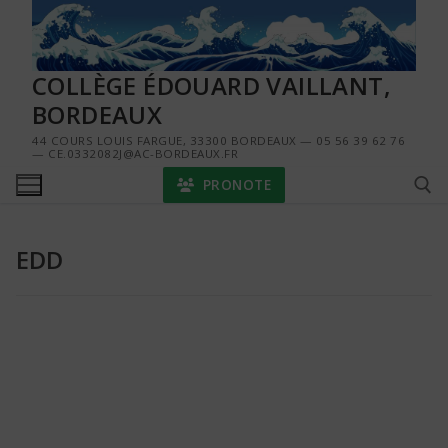
Aller
au
contenu
COLLÈGE ÉDOUARD VAILLANT,
BORDEAUX
44 COURS LOUIS FARGUE, 33300 BORDEAUX — 05 56 39 62 76
— CE.0332082J@AC-BORDEAUX.FR
PRONOTE
EDD
Rechercher :