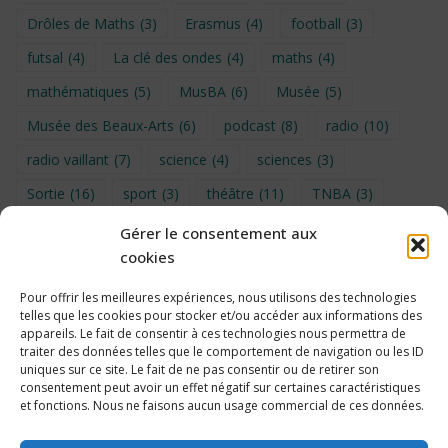
Drôles de Maths
(3)
Erasmus
(4)
football
(3)
futsal
(4)
La clé des ondes
(4)
maths
(4)
mathématiques
(5)
MusBA
(6)
Musée
(5)
Musée des Beaux-Arts
(6)
podcast
(8)
radio
(10)
radio vaillant
(7)
science
(4)
sciences
(3)
Sortie
(16)
sport
(3)
théâtre
(11)
TNBA
(3)
Turin
(4)
UNSS
(9)
upe2a
(7)
vidéo
(3)
Gérer le consentement aux
cookies
Visite
(6)
Voyage en provence 2026
(5)
Voyage à Bruxelles 2024
(4)
Wahid Chakib
(4)
Pour offrir les meilleures expériences, nous utilisons des technologies
telles que les cookies pour stocker et/ou accéder aux informations des
éco-délégués
(7)
appareils. Le fait de consentir à ces technologies nous permettra de
traiter des données telles que le comportement de navigation ou les ID
uniques sur ce site. Le fait de ne pas consentir ou de retirer son
consentement peut avoir un effet négatif sur certaines caractéristiques
et fonctions. Nous ne faisons aucun usage commercial de ces données.
Politique de cookies