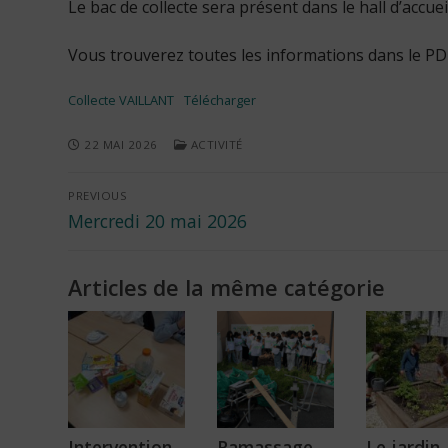
Le bac de collecte sera présent dans le hall d’accuei
Vous trouverez toutes les informations dans le PDF
Collecte VAILLANT
Télécharger
22 MAI 2026
ACTIVITÉ
Navigation
PREVIOUS
Previous
Mercredi 20 mai 2026
de
post:
l’article
Articles de la même catégorie
Intervention
Ramassage
Le jardin