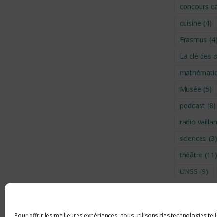
concours ca
cuisine
(4)
Erasmus
(4
La clé des 
mathémati
Musée
(5)
podcast
(8)
radio vaillan
sciences
(3)
théâtre
(11)
UNSS
(9)
Visite
(6)
Voyage en 
Pour offrir les meilleures expériences, nous utilisons des technologies tel