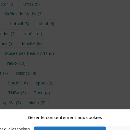
stor
(3)
Cross
(5)
Drôles de Maths
(3)
)
football
(3)
futsal
(4)
ondes
(4)
maths
(4)
ques
(5)
MusBA
(6)
Musée des Beaux-Arts
(6)
radio
(10)
t
(7)
science
(4)
Sortie
(16)
sport
(3)
TNBA
(3)
Turin
(4)
upe2a
(7)
vidéo
(3)
Gérer le consentement aux cookies
provence 2026
(5)
les que les cookies