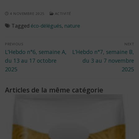
4 NOVEMBRE 2025
ACTIVITÉ
Tagged
éco-délégués
,
nature
Navigation
PREVIOUS
NEXT
Previous
Next
L’Hebdo n°6, semaine A,
L’Hebdo n°7, semaine B,
de
post:
post:
du 13 au 17 octobre
du 3 au 7 novembre
l’article
2025
2025
Articles de la même catégorie