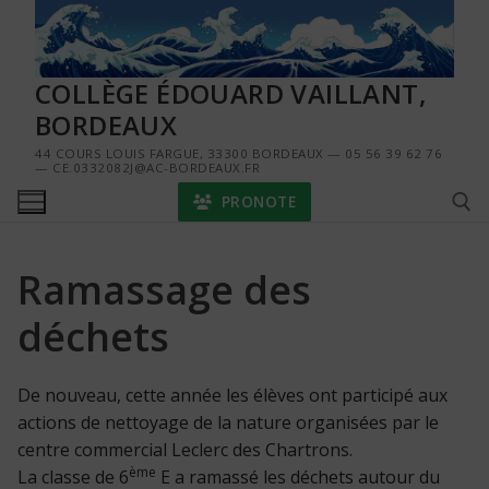
Aller
au
contenu
COLLÈGE ÉDOUARD VAILLANT,
BORDEAUX
44 COURS LOUIS FARGUE, 33300 BORDEAUX — 05 56 39 62 76
— CE.0332082J@AC-BORDEAUX.FR
PRONOTE
Ramassage des
Rechercher :
déchets
De nouveau, cette année les élèves ont participé aux
actions de nettoyage de la nature organisées par le
centre commercial Leclerc des Chartrons.
ème
La classe de 6
E a ramassé les déchets autour du