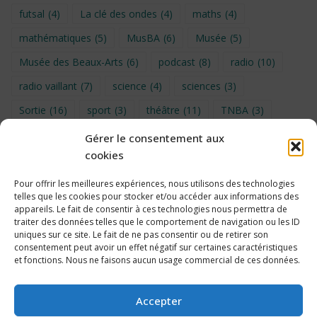
futsal
(4)
La clé des ondes
(4)
maths
(4)
mathématiques
(5)
MusBA
(6)
Musée
(5)
Musée des Beaux-Arts
(6)
podcast
(8)
radio
(10)
radio vaillant
(7)
science
(4)
sciences
(3)
Sortie
(16)
sport
(3)
théâtre
(11)
TNBA
(3)
Turin
(4)
UNSS
(9)
upe2a
(7)
vidéo
(3)
Gérer le consentement aux
cookies
Visite
(6)
Voyage en provence 2026
(5)
Voyage à Bruxelles 2024
(4)
Wahid Chakib
(4)
Pour offrir les meilleures expériences, nous utilisons des technologies
telles que les cookies pour stocker et/ou accéder aux informations des
éco-délégués
(7)
appareils. Le fait de consentir à ces technologies nous permettra de
traiter des données telles que le comportement de navigation ou les ID
uniques sur ce site. Le fait de ne pas consentir ou de retirer son
consentement peut avoir un effet négatif sur certaines caractéristiques
et fonctions. Nous ne faisons aucun usage commercial de ces données.
Politique de cookies
Accepter