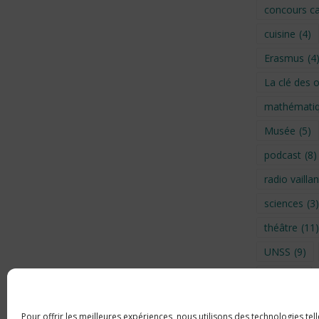
concours ca
cuisine
(4)
Erasmus
(4
La clé des 
mathémati
Musée
(5)
podcast
(8)
radio vaillan
sciences
(3)
théâtre
(11)
UNSS
(9)
Visite
(6)
Voyage en 
Pour offrir les meilleures expériences, nous utilisons des technologies tel