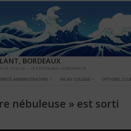
LLANT, BORDEAUX
5 56 39 62 76 — CE.0332082J@AC-BORDEAUX.FR
INFOS ADMINISTRATIVES
VIE AU COLLÈGE
OPTIONS, CLU
re nébuleuse » est sorti