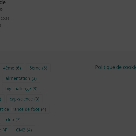
 de
 »
 2026
S
Politique de cooki
4ème
(6)
5ème
(6)
alimentation
(3)
big challenge
(3)
)
cap-science
(3)
t de France de foot
(4)
club
(7)
e
(4)
CM2
(4)