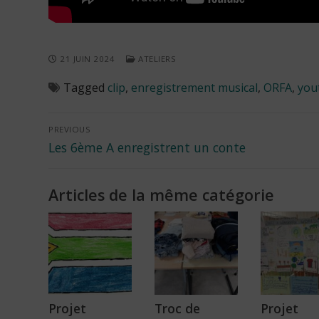
21 JUIN 2024
ATELIERS
Tagged
clip
,
enregistrement musical
,
ORFA
,
you
Navigation
PREVIOUS
Previous
Les 6ème A enregistrent un conte
de
post:
l’article
Articles de la même catégorie
Projet
Troc de
Projet