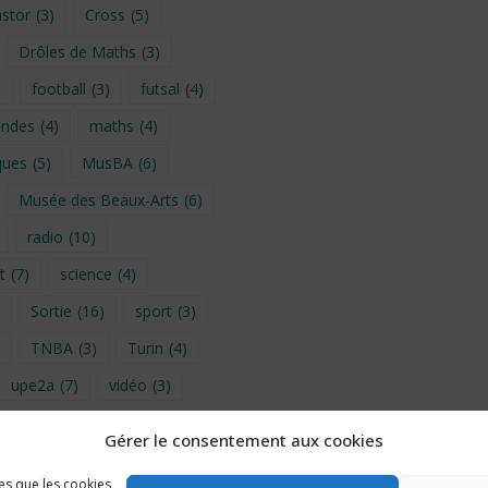
stor
(3)
Cross
(5)
Drôles de Maths
(3)
)
football
(3)
futsal
(4)
ondes
(4)
maths
(4)
ques
(5)
MusBA
(6)
Musée des Beaux-Arts
(6)
radio
(10)
t
(7)
science
(4)
Sortie
(16)
sport
(3)
TNBA
(3)
Turin
(4)
upe2a
(7)
vidéo
(3)
Gérer le consentement aux cookies
provence 2026
(5)
les que les cookies