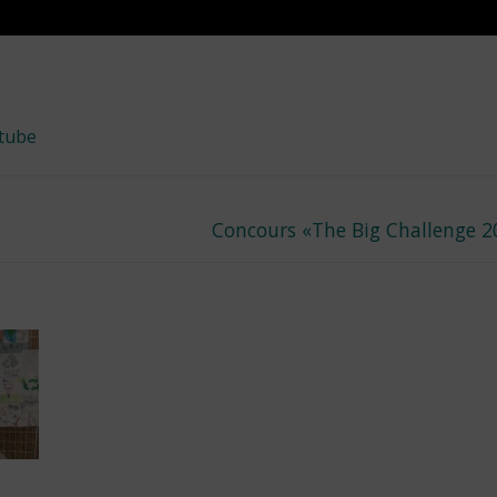
tube
Next
Concours «The Big Challenge 2
post: