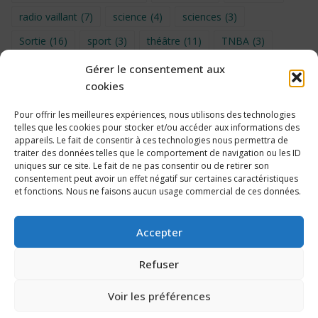
radio vaillant
(7)
science
(4)
sciences
(3)
Sortie
(16)
sport
(3)
théâtre
(11)
TNBA
(3)
Turin
(4)
UNSS
(9)
upe2a
(7)
vidéo
(3)
Gérer le consentement aux
cookies
Visite
(6)
Voyage en provence 2026
(5)
Voyage à Bruxelles 2024
(4)
Wahid Chakib
(4)
Pour offrir les meilleures expériences, nous utilisons des technologies
telles que les cookies pour stocker et/ou accéder aux informations des
éco-délégués
(7)
appareils. Le fait de consentir à ces technologies nous permettra de
traiter des données telles que le comportement de navigation ou les ID
uniques sur ce site. Le fait de ne pas consentir ou de retirer son
consentement peut avoir un effet négatif sur certaines caractéristiques
et fonctions. Nous ne faisons aucun usage commercial de ces données.
Politique de cookies
Accepter
Refuser
Voir les préférences
2026 Collège Édouard Vaillant, Bordeaux – Propulsé par