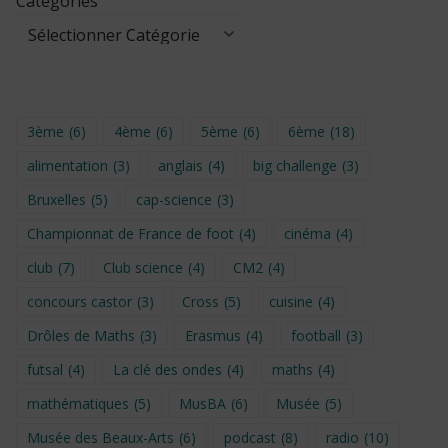
Catégories
3ème
(6)
4ème
(6)
5ème
(6)
6ème
(18)
alimentation
(3)
anglais
(4)
big challenge
(3)
Bruxelles
(5)
cap-science
(3)
Championnat de France de foot
(4)
cinéma
(4)
club
(7)
Club science
(4)
CM2
(4)
concours castor
(3)
Cross
(5)
cuisine
(4)
Drôles de Maths
(3)
Erasmus
(4)
football
(3)
futsal
(4)
La clé des ondes
(4)
maths
(4)
mathématiques
(5)
MusBA
(6)
Musée
(5)
Musée des Beaux-Arts
(6)
podcast
(8)
radio
(10)