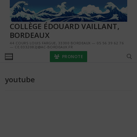
Aller
au
contenu
COLLÈGE ÉDOUARD VAILLANT,
BORDEAUX
44 COURS LOUIS FARGUE, 33300 BORDEAUX — 05 56 39 62 76
— CE.0332082J@AC-BORDEAUX.FR
PRONOTE
youtube
Rechercher :