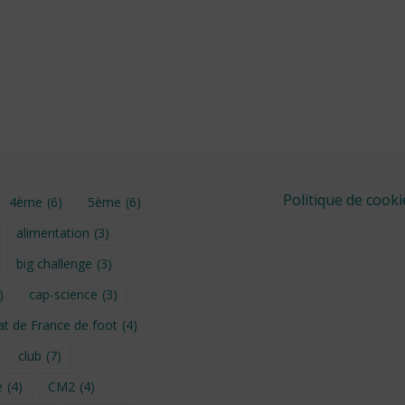
Politique de cooki
4ème
(6)
5ème
(6)
alimentation
(3)
big challenge
(3)
)
cap-science
(3)
t de France de foot
(4)
club
(7)
e
(4)
CM2
(4)