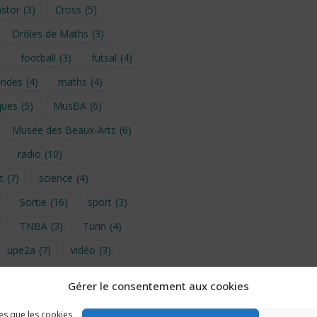
stor
(3)
Cross
(5)
Drôles de Maths
(3)
)
football
(3)
futsal
(4)
ondes
(4)
maths
(4)
ques
(5)
MusBA
(6)
Musée des Beaux-Arts
(6)
radio
(10)
t
(7)
science
(4)
Sortie
(16)
sport
(3)
TNBA
(3)
Turin
(4)
upe2a
(7)
vidéo
(3)
Gérer le consentement aux cookies
provence 2026
(5)
les que les cookies