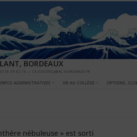
LLANT, BORDEAUX
5 56 39 62 76 — CE.0332082J@AC-BORDEAUX.FR
INFOS ADMINISTRATIVES
VIE AU COLLÈGE
OPTIONS, CLU
nthère nébuleuse » est sorti