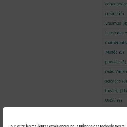
concours ca
cuisine
(4)
Erasmus
(4
La clé des 
mathémati
Musée
(5)
podcast
(8)
radio vaillan
sciences
(3)
théâtre
(11)
UNSS
(9)
Visite
(6)
Voyage en 
Pour offrir les meilleures expériences, nous utilisons des technologies tel