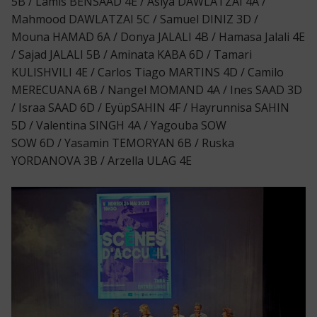
5B / Lamis BENSAAD 4E / Asiya DAWLATZAI 4A /
Mahmood DAWLATZAI 5C / Samuel DINIZ 3D /
Mouna HAMAD 6A / Donya JALALI 4B / Hamasa Jalali 4E
/ Sajad JALALI 5B / Aminata KABA 6D / Tamari
KULISHVILI 4E / Carlos Tiago MARTINS 4D / Camilo
MERECUANA 6B / Nangel MOMAND 4A / Ines SAAD 3D
/ Israa SAAD 6D / EyüpSAHIN 4F / Hayrunnisa SAHIN
5D / Valentina SINGH 4A / Yagouba SOW
SOW 6D / Yasamin TEMORYAN 6B / Ruska
YORDANOVA 3B / Arzella ULAG 4E