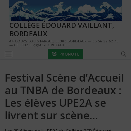
Aller
au
contenu
COLLÈGE ÉDOUARD VAILLANT,
BORDEAUX
44 COURS LOUIS FARGUE, 33300 BORDEAUX — 05 56 39 62 76
— CE.0332082J@AC-BORDEAUX.FR
PRONOTE
Festival Scène d’Accueil
Rechercher :
au TNBA de Bordeaux :
Les élèves UPE2A se
livrent sur scène…
Les 25 élèves de l’UPE2A du Collège REP Édouard