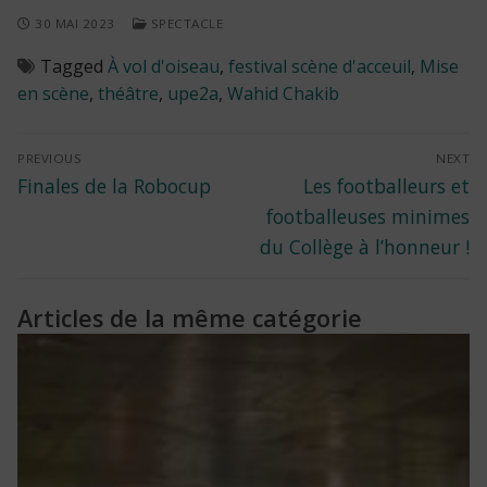
30 MAI 2023
SPECTACLE
Tagged
À vol d'oiseau
,
festival scène d'acceuil
,
Mise
en scène
,
théâtre
,
upe2a
,
Wahid Chakib
Navigation
PREVIOUS
NEXT
Previous
Next
Finales de la Robocup
Les footballeurs et
de
post:
post:
footballeuses minimes
l’article
du Collège à l’honneur !
Articles de la même catégorie