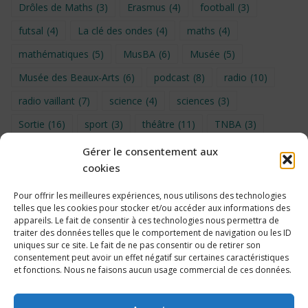
Drôles de Maths
(3)
Erasmus
(4)
football
(3)
futsal
(4)
La clé des ondes
(4)
maths
(4)
mathématiques
(5)
MusBA
(6)
Musée
(5)
Musée des Beaux-Arts
(6)
podcast
(8)
radio
(10)
radio vaillant
(7)
science
(4)
sciences
(3)
Sortie
(16)
sport
(3)
théâtre
(11)
TNBA
(3)
Turin
(4)
UNSS
(9)
upe2a
(7)
vidéo
(3)
Gérer le consentement aux
cookies
Visite
(6)
Voyage en provence 2026
(5)
Voyage à Bruxelles 2024
(4)
Wahid Chakib
(4)
Pour offrir les meilleures expériences, nous utilisons des technologies
telles que les cookies pour stocker et/ou accéder aux informations des
éco-délégués
(7)
appareils. Le fait de consentir à ces technologies nous permettra de
traiter des données telles que le comportement de navigation ou les ID
uniques sur ce site. Le fait de ne pas consentir ou de retirer son
consentement peut avoir un effet négatif sur certaines caractéristiques
et fonctions. Nous ne faisons aucun usage commercial de ces données.
Politique de cookies