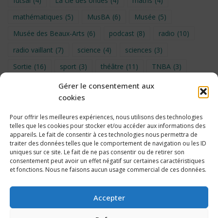
futsal
(4)
La clé des ondes
(4)
maths
(4)
mathématiques
(5)
MusBA
(6)
Musée
(5)
Musée des Beaux-Arts
(6)
podcast
(8)
radio
(10)
radio vaillant
(7)
science
(4)
sciences
(3)
Sortie
(16)
sport
(3)
théâtre
(11)
TNBA
(3)
Turin
(4)
UNSS
(9)
upe2a
(7)
vidéo
(3)
Gérer le consentement aux
cookies
Visite
(6)
Voyage en provence 2026
(5)
Voyage à Bruxelles 2024
(4)
Wahid Chakib
(4)
Pour offrir les meilleures expériences, nous utilisons des technologies
telles que les cookies pour stocker et/ou accéder aux informations des
éco-délégués
(7)
appareils. Le fait de consentir à ces technologies nous permettra de
traiter des données telles que le comportement de navigation ou les ID
uniques sur ce site. Le fait de ne pas consentir ou de retirer son
consentement peut avoir un effet négatif sur certaines caractéristiques
et fonctions. Nous ne faisons aucun usage commercial de ces données.
Politique de cookies
Accepter