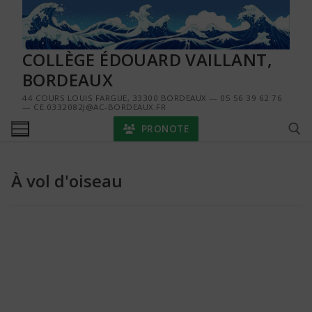
Aller
au
contenu
COLLÈGE ÉDOUARD VAILLANT,
BORDEAUX
44 COURS LOUIS FARGUE, 33300 BORDEAUX — 05 56 39 62 76
— CE.0332082J@AC-BORDEAUX.FR
PRONOTE
À vol d'oiseau
Rechercher :