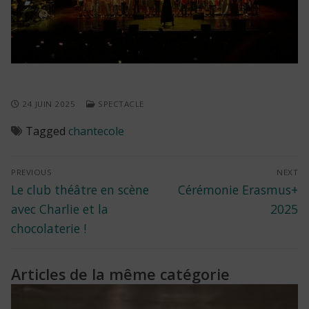
24 JUIN 2025
SPECTACLE
Tagged
chantecole
Navigation
PREVIOUS
NEXT
Previous
Next
Le club théâtre en scène
Cérémonie Erasmus+
de
post:
post:
avec Charlie et la
2025
l’article
chocolaterie !
Articles de la même catégorie