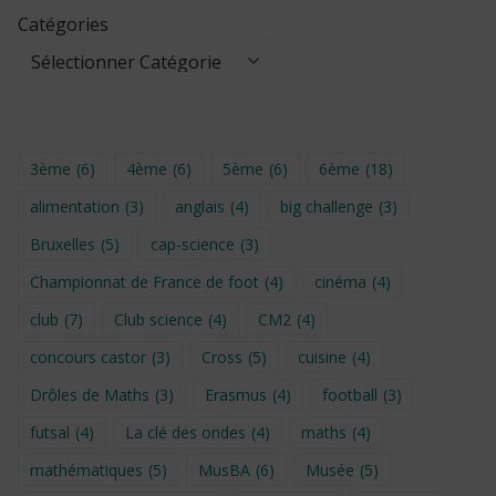
Catégories
3ème
(6)
4ème
(6)
5ème
(6)
6ème
(18)
alimentation
(3)
anglais
(4)
big challenge
(3)
Bruxelles
(5)
cap-science
(3)
Championnat de France de foot
(4)
cinéma
(4)
club
(7)
Club science
(4)
CM2
(4)
concours castor
(3)
Cross
(5)
cuisine
(4)
Drôles de Maths
(3)
Erasmus
(4)
football
(3)
futsal
(4)
La clé des ondes
(4)
maths
(4)
mathématiques
(5)
MusBA
(6)
Musée
(5)