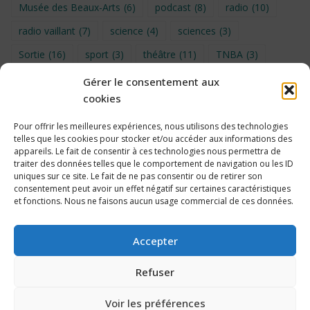
Musée des Beaux-Arts
(6)
podcast
(8)
radio
(10)
radio vaillant
(7)
science
(4)
sciences
(3)
Sortie
(16)
sport
(3)
théâtre
(11)
TNBA
(3)
Turin
(4)
UNSS
(9)
upe2a
(7)
vidéo
(3)
Gérer le consentement aux
cookies
Visite
(6)
Voyage en provence 2026
(5)
Voyage à Bruxelles 2024
(4)
Wahid Chakib
(4)
Pour offrir les meilleures expériences, nous utilisons des technologies
telles que les cookies pour stocker et/ou accéder aux informations des
éco-délégués
(7)
appareils. Le fait de consentir à ces technologies nous permettra de
traiter des données telles que le comportement de navigation ou les ID
uniques sur ce site. Le fait de ne pas consentir ou de retirer son
consentement peut avoir un effet négatif sur certaines caractéristiques
et fonctions. Nous ne faisons aucun usage commercial de ces données.
Politique de cookies
Accepter
Refuser
Voir les préférences