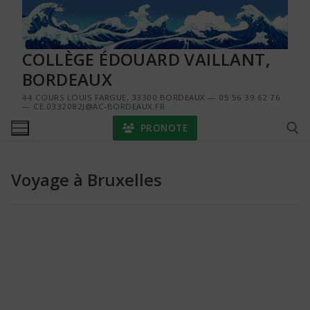
Aller
au
contenu
COLLÈGE ÉDOUARD VAILLANT,
BORDEAUX
44 COURS LOUIS FARGUE, 33300 BORDEAUX — 05 56 39 62 76
— CE.0332082J@AC-BORDEAUX.FR
PRONOTE
Voyage à Bruxelles
Rechercher :