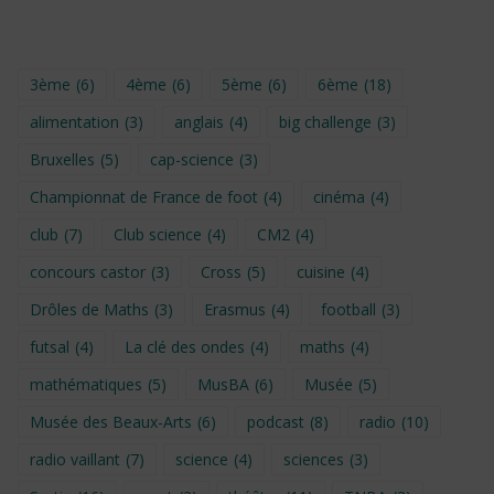
3ème
(6)
4ème
(6)
5ème
(6)
6ème
(18)
alimentation
(3)
anglais
(4)
big challenge
(3)
Bruxelles
(5)
cap-science
(3)
Championnat de France de foot
(4)
cinéma
(4)
club
(7)
Club science
(4)
CM2
(4)
concours castor
(3)
Cross
(5)
cuisine
(4)
Drôles de Maths
(3)
Erasmus
(4)
football
(3)
futsal
(4)
La clé des ondes
(4)
maths
(4)
mathématiques
(5)
MusBA
(6)
Musée
(5)
Musée des Beaux-Arts
(6)
podcast
(8)
radio
(10)
radio vaillant
(7)
science
(4)
sciences
(3)