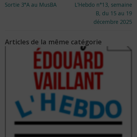
Previous
Next
Sortie 3°A au MusBA
L’Hebdo n°13, semaine
de
post:
post:
B, du 15 au 19
l’article
décembre 2025
Articles de la même catégorie