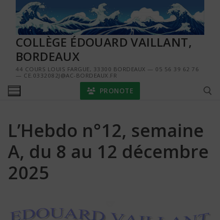
Aller
au
contenu
COLLÈGE ÉDOUARD VAILLANT,
BORDEAUX
44 COURS LOUIS FARGUE, 33300 BORDEAUX — 05 56 39 62 76
— CE.0332082J@AC-BORDEAUX.FR
PRONOTE
L’Hebdo n°12, semaine
Rechercher :
A, du 8 au 12 décembre
2025