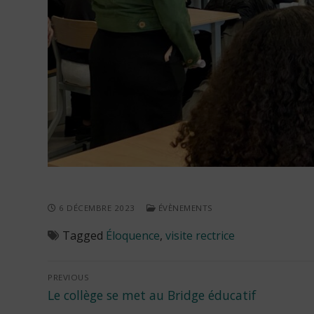
6 DÉCEMBRE 2023
ÉVÈNEMENTS
Tagged
Éloquence
,
visite rectrice
Navigation
PREVIOUS
Previous
Le collège se met au Bridge éducatif
de
post: