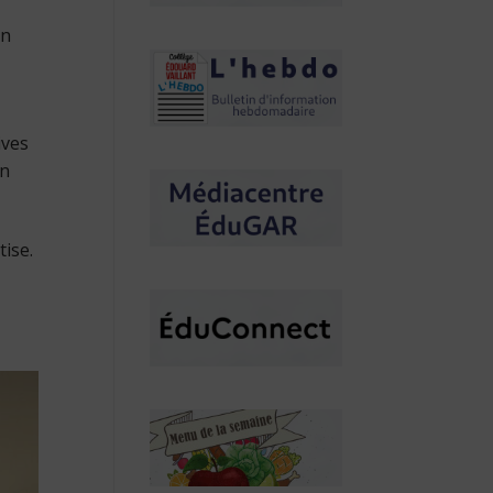
en
ives
on
ise.