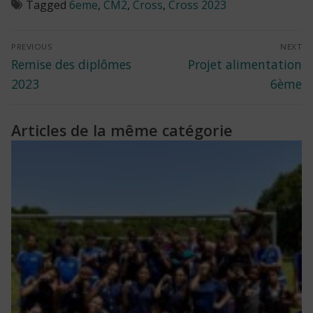
Tagged
6eme
,
CM2
,
Cross
,
Cross 2023
Navigation
PREVIOUS
NEXT
Previous
Next
Remise des diplômes
Projet alimentation
de
post:
post:
2023
6ème
l’article
Articles de la même catégorie