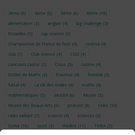
3ème
(6)
4ème
(6)
5ème
(6)
6ème
(18)
alimentation
(3)
anglais
(4)
big challenge
(3)
Bruxelles
(5)
cap-science
(3)
Championnat de France de foot
(4)
cinéma
(4)
club
(7)
Club science
(4)
CM2
(4)
concours castor
(3)
Cross
(5)
cuisine
(4)
Drôles de Maths
(3)
Erasmus
(4)
football
(3)
futsal
(4)
La clé des ondes
(4)
maths
(4)
mathématiques
(5)
MusBA
(6)
Musée
(5)
Musée des Beaux-Arts
(6)
podcast
(8)
radio
(10)
radio vaillant
(7)
science
(4)
sciences
(3)
Sortie
(16)
sport
(3)
théâtre
(11)
TNBA
(3)