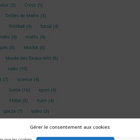
stor
(3)
Cross
(5)
Drôles de Maths
(3)
)
football
(3)
futsal
(4)
ondes
(4)
maths
(4)
ques
(5)
MusBA
(6)
Musée des Beaux-Arts
(6)
radio
(10)
t
(7)
science
(4)
Sortie
(16)
sport
(3)
TNBA
(3)
Turin
(4)
upe2a
(7)
vidéo
(3)
Gérer le consentement aux cookies
provence 2026
(5)
les que les cookies