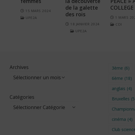
femmes
la découverte
PEACE » 
de la galette
COLLEGE
15 MARS 2024
des rois
1 MARS 20
UPE2A
18 JANVIER 2024
CDI
UPE2A
Archives
3ème
(6)
6ème
(18)
anglais
(4)
Catégories
Bruxelles
(5
Championna
cinéma
(4)
Club scienc