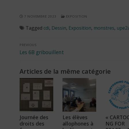
7 NOVEMBRE 2023
EXPOSITION
Tagged
cdi
,
Dessin
,
Exposition
,
monstres
,
upe2
Navigation
PREVIOUS
Previous
Les 6B gribouillent
de
post:
l’article
Articles de la même catégorie
Journée des
Les élèves
« CARTO
droits des
allophones à
NG FOR