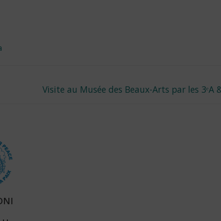
a
Next
Visite au Musée des Beaux-Arts par les 3ᵉA 
post:
ONI