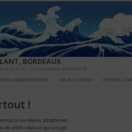
LLANT, BORDEAUX
5 56 39 62 76 — CE.0332082J@AC-BORDEAUX.FR
INFOS ADMINISTRATIVES
VIE AU COLLÈGE
OPTIONS, CLU
tout !
permis à nos élèves allophones
s de cette créature qui occupe