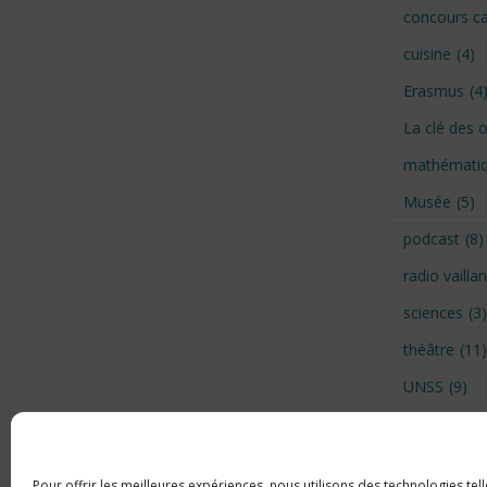
concours ca
cuisine
(4)
Erasmus
(4
La clé des 
mathémati
Musée
(5)
podcast
(8)
radio vaillan
sciences
(3)
théâtre
(11)
UNSS
(9)
Visite
(6)
Voyage en 
Pour offrir les meilleures expériences, nous utilisons des technologies tel