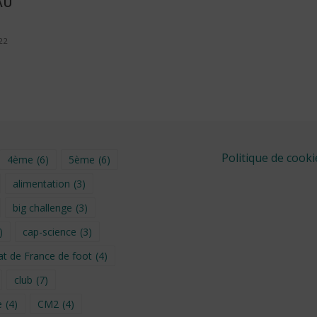
AU
22
Politique de cooki
4ème
(6)
5ème
(6)
alimentation
(3)
big challenge
(3)
)
cap-science
(3)
t de France de foot
(4)
club
(7)
e
(4)
CM2
(4)