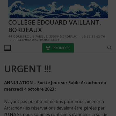
Aller
au
contenu
COLLÈGE ÉDOUARD VAILLANT,
BORDEAUX
44 COURS LOUIS FARGUE, 33300 BORDEAUX — 05 56 39 62 76
— CE.0332082J@AC-BORDEAUX.FR
PRONOTE
URGENT !!!
Rechercher :
ANNULATION – Sortie Jeux sur Sable Arcachon du
mercredi 4 octobre 2023 :
N’ayant pas pu obtenir de bus pour nous amener à
Arcachon (les réservations devaient être gérées par
l’U.N.S.S), nous sommes contraints d’annuler la sortie