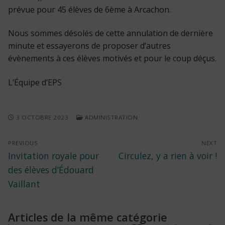
prévue pour 45 élèves de 6ème à Arcachon.
Nous sommes désolés de cette annulation de dernière
minute et essayerons de proposer d’autres
évènements à ces élèves motivés et pour le coup déçus.
L’Équipe d’EPS
3 OCTOBRE 2023
ADMINISTRATION
Navigation
PREVIOUS
NEXT
Previous
Next
Invitation royale pour
Circulez, y a rien à voir !
de
post:
post:
des élèves d’Édouard
l’article
Vaillant
Articles de la même catégorie