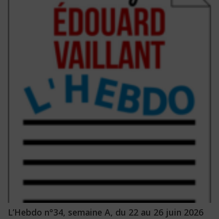
L’Hebdo n°34, semaine A, du 22 au 26 juin 2026