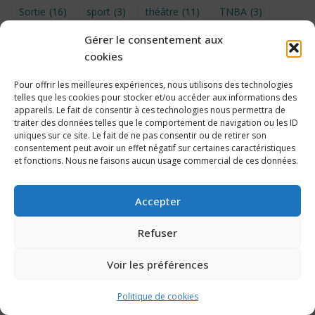
Sortie
(16)
sport
(3)
théâtre
(11)
TNBA
(3)
Turin
(4)
UNSS
(9)
upe2a
(7)
vidéo
(3)
Gérer le consentement aux
cookies
Visite
(6)
Voyage en provence 2026
(5)
Voyage à Bruxelles 2024
(4)
Wahid Chakib
(4)
Pour offrir les meilleures expériences, nous utilisons des technologies
telles que les cookies pour stocker et/ou accéder aux informations des
éco-délégués
(7)
appareils. Le fait de consentir à ces technologies nous permettra de
traiter des données telles que le comportement de navigation ou les ID
uniques sur ce site. Le fait de ne pas consentir ou de retirer son
consentement peut avoir un effet négatif sur certaines caractéristiques
et fonctions. Nous ne faisons aucun usage commercial de ces données.
Politique de cookies
Accepter
Refuser
Voir les préférences
2026 Collège Édouard Vaillant, Bordeaux – Propulsé par
WordPress &
Customify
.
Politique de cookies