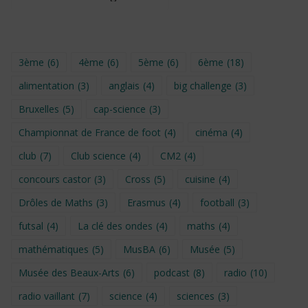
3ème
(6)
4ème
(6)
5ème
(6)
6ème
(18)
alimentation
(3)
anglais
(4)
big challenge
(3)
Bruxelles
(5)
cap-science
(3)
Championnat de France de foot
(4)
cinéma
(4)
club
(7)
Club science
(4)
CM2
(4)
concours castor
(3)
Cross
(5)
cuisine
(4)
Drôles de Maths
(3)
Erasmus
(4)
football
(3)
futsal
(4)
La clé des ondes
(4)
maths
(4)
mathématiques
(5)
MusBA
(6)
Musée
(5)
Musée des Beaux-Arts
(6)
podcast
(8)
radio
(10)
radio vaillant
(7)
science
(4)
sciences
(3)