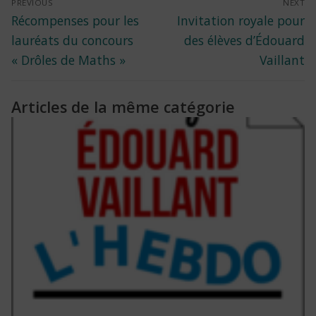
Navigation
PREVIOUS
NEXT
Previous
Next
Récompenses pour les
Invitation royale pour
de
post:
post:
lauréats du concours
des élèves d’Édouard
l’article
« Drôles de Maths »
Vaillant
Articles de la même catégorie