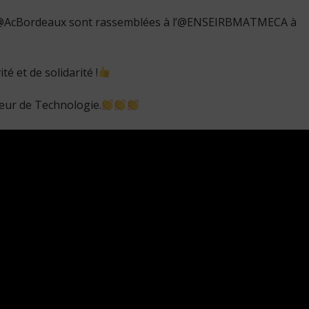
e l’@AcBordeaux sont rassemblées à l’@ENSEIRBMATMECA à
té et de solidarité !
eur de Technologie.