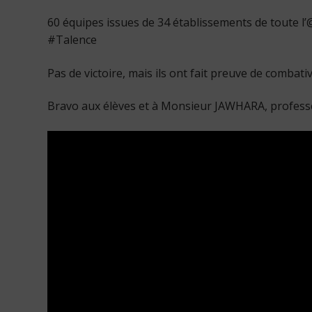
60 équipes issues de 34 établissements de tout
#Talence
Pas de victoire, mais ils ont fait preuve de combativi
Bravo aux élèves et à Monsieur JAWHARA, profess